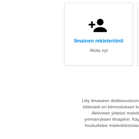
Ilmainen rekisteröinti
Aloita nyt
Liity ilmaiseen deittisivustoo
kätevästi eri kiinnostuksen k
Aktiivinen yhteisö mahdo
ymmärryksen ilmapiirin. Käytt
houkuttelee mielenkiintoisia