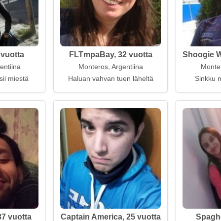
 vuotta
FLTmpaBay, 32 vuotta
Shoogie W
entiina
Monteros, Argentiina
Monter
sii miestä
Haluan vahvan tuen läheltä
Sinkku m
37 vuotta
Captain America, 25 vuotta
Spaghe