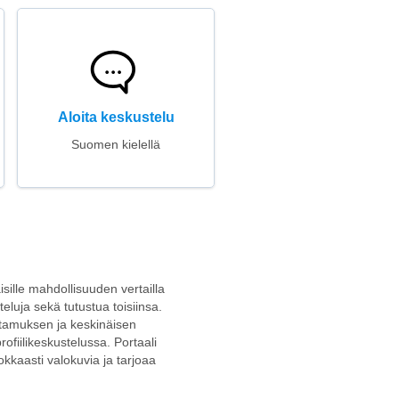
Aloita keskustelu
Suomen kielellä
isille mahdollisuuden vertailla
eluja sekä tutustua toisiinsa.
ottamuksen ja keskinäisen
rofiilikeskustelussa. Portaali
okkaasti valokuvia ja tarjoaa