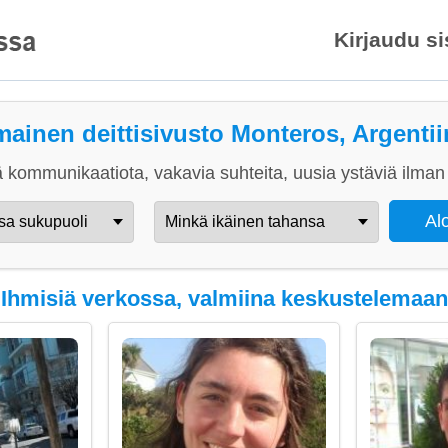
Kirjaudu s
mainen deittisivusto Monteros, Argenti
 kommunikaatiota, vakavia suhteita, uusia ystäviä ilman 
Ihmisiä verkossa, valmiina keskustelemaan