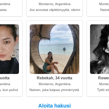
entiina
Monteros, Argentiina
Monter
aista
Jos arvostat vilpittömyyttä, olemme jo lähellä
Naine
vuotta
Rebekah, 34 vuotta
Rowen
entiina
Monteros, Argentiina
Monter
, kun puhut
Nainen, joka kaipaa ymmärrystä ja lämpöä
Tyttö et
Aloita hakusi