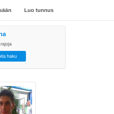
isään
Luo tunnus
ina
rajoja