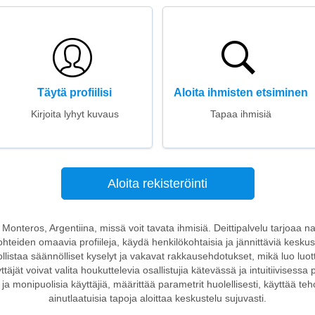
Täytä profiilisi
Aloita ihmisten etsiminen
Kirjoita lyhyt kuvaus
Tapaa ihmisiä
Aloita rekisteröinti
n Monteros, Argentiina, missä voit tavata ihmisiä. Deittipalvelu tarjoaa na
ohteiden omaavia profiileja, käydä henkilökohtaisia ja jännittäviä keskust
llistaa säännölliset kyselyt ja vakavat rakkausehdotukset, mikä luo lu
äjät voivat valita houkuttelevia osallistujia kätevässä ja intuitiivisessa p
 ja monipuolisia käyttäjiä, määrittää parametrit huolellisesti, käyttää teh
ainutlaatuisia tapoja aloittaa keskustelu sujuvasti.