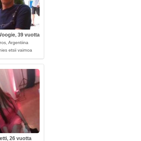
oogie, 39 vuotta
os, Argentiina
ies etsii vaimoa
tti, 26 vuotta