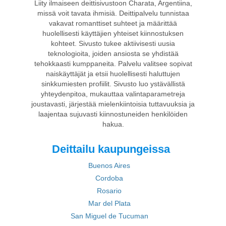
Liity ilmaiseen deittisivustoon Charata, Argentiina,
missä voit tavata ihmisiä. Deittipalvelu tunnistaa
vakavat romanttiset suhteet ja määrittää
huolellisesti käyttäjien yhteiset kiinnostuksen
kohteet. Sivusto tukee aktiivisesti uusia
teknologioita, joiden ansiosta se yhdistää
tehokkaasti kumppaneita. Palvelu valitsee sopivat
naiskäyttäjät ja etsii huolellisesti haluttujen
sinkkumiesten profiilit. Sivusto luo ystävällistä
yhteydenpitoa, mukauttaa valintaparametreja
joustavasti, järjestää mielenkiintoisia tuttavuuksia ja
laajentaa sujuvasti kiinnostuneiden henkilöiden
hakua.
Deittailu kaupungeissa
Buenos Aires
Cordoba
Rosario
Mar del Plata
San Miguel de Tucuman