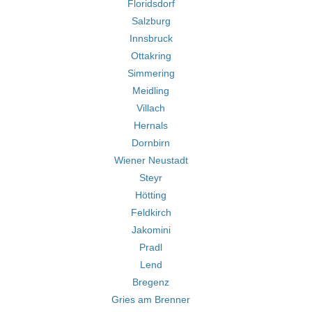
Floridsdorf
Salzburg
Innsbruck
Ottakring
Simmering
Meidling
Villach
Hernals
Dornbirn
Wiener Neustadt
Steyr
Hötting
Feldkirch
Jakomini
Pradl
Lend
Bregenz
Gries am Brenner