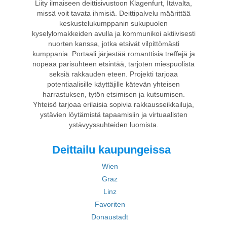
Liity ilmaiseen deittisivustoon Klagenfurt, Itävalta,
missä voit tavata ihmisiä. Deittipalvelu määrittää
keskustelukumppanin sukupuolen
kyselylomakkeiden avulla ja kommunikoi aktiivisesti
nuorten kanssa, jotka etsivät vilpittömästi
kumppania. Portaali järjestää romanttisia treffejä ja
nopeaa parisuhteen etsintää, tarjoten miespuolista
seksiä rakkauden eteen. Projekti tarjoaa
potentiaalisille käyttäjille kätevän yhteisen
harrastuksen, tytön etsimisen ja kutsumisen.
Yhteisö tarjoaa erilaisia sopivia rakkausseikkailuja,
ystävien löytämistä tapaamisiin ja virtuaalisten
ystävyyssuhteiden luomista.
Deittailu kaupungeissa
Wien
Graz
Linz
Favoriten
Donaustadt