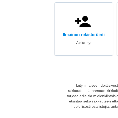
Ilmainen rekisteröinti
Aloita nyt
Liity ilmaiseen deittisivu
rakkauden, lataamaan kirkkaita
tarjoaa erilaisia mielenkiintoisi
etsintää sekä rakkauteen että 
huolellisesti osallistujia, an