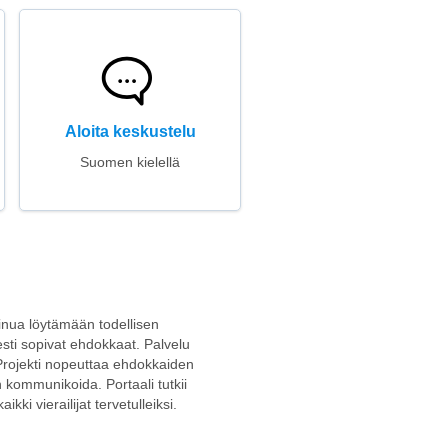
Aloita keskustelu
Suomen kielellä
 sinua löytämään todellisen
esti sopivat ehdokkaat. Palvelu
oa. Projekti nopeuttaa ehdokkaiden
n kommunikoida. Portaali tutkii
kki vierailijat tervetulleiksi.