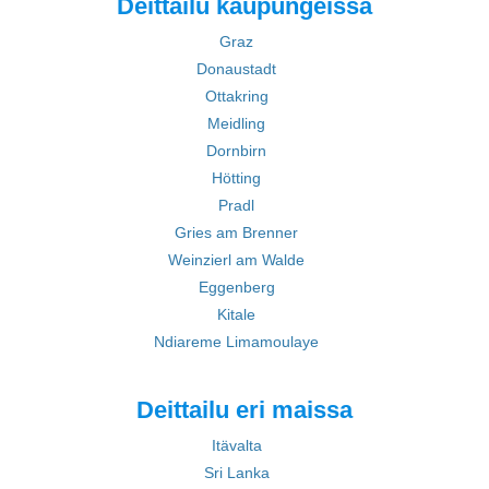
Deittailu kaupungeissa
Graz
Donaustadt
Ottakring
Meidling
Dornbirn
Hötting
Pradl
Gries am Brenner
Weinzierl am Walde
Eggenberg
Kitale
Ndiareme Limamoulaye
Deittailu eri maissa
Itävalta
Sri Lanka