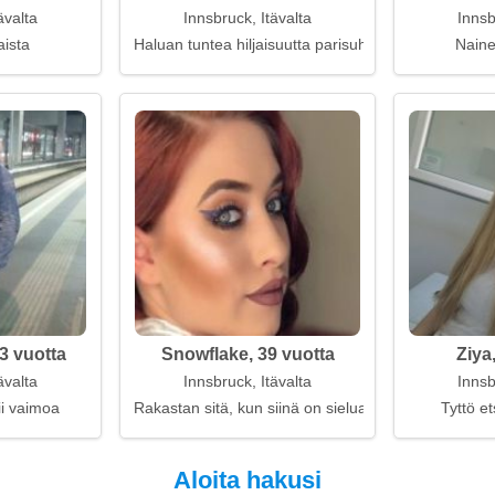
ävalta
Innsbruck, Itävalta
Innsb
aista
Haluan tuntea hiljaisuutta parisuhteessa
Naine
3 vuotta
Snowflake, 39 vuotta
Ziya
ävalta
Innsbruck, Itävalta
Innsb
ii vaimoa
Rakastan sitä, kun siinä on sielua
Tyttö et
Aloita hakusi