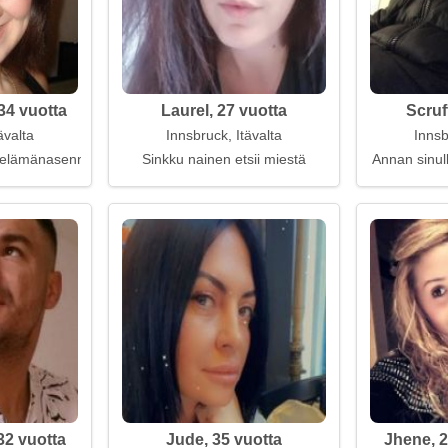
34 vuotta
Laurel, 27 vuotta
Scruf
ävalta
Innsbruck, Itävalta
Innsb
va elämänasenne
Sinkku nainen etsii miestä
Annan sinull
2 vuotta
Jude, 35 vuotta
Jhene, 2