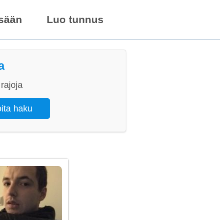
isään
Luo tunnus
a
rajoja