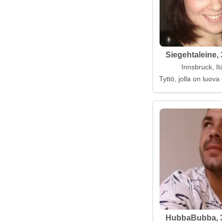
Siegehtaleine, 
Innsbruck, It
Tyttö, jolla on luo
HubbaBubba, 3