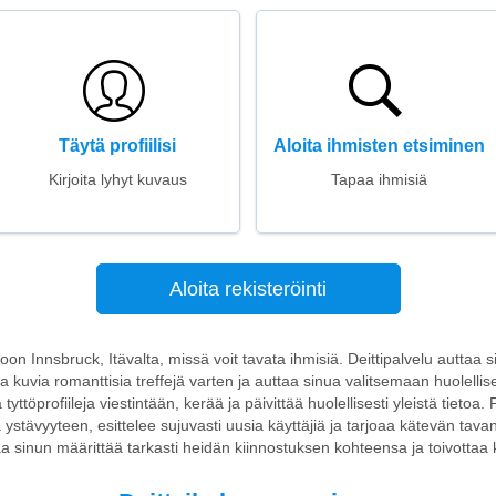
Täytä profiilisi
Aloita ihmisten etsiminen
Kirjoita lyhyt kuvaus
Tapaa ihmisiä
Aloita rekisteröinti
stoon Innsbruck, Itävalta, missä voit tavata ihmisiä. Deittipalvelu auttaa
 kuvia romanttisia treffejä varten ja auttaa sinua valitsemaan huolellis
a tyttöprofiileja viestintään, kerää ja päivittää huolellisesti yleistä tiet
ystävyyteen, esittelee sujuvasti uusia käyttäjiä ja tarjoaa kätevän tava
taa sinun määrittää tarkasti heidän kiinnostuksen kohteensa ja toivottaa kai