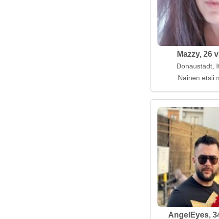
Mazzy, 26 v
Donaustadt, I
Nainen etsii 
AngelEyes, 3