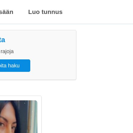
isään
Luo tunnus
ta
rajoja