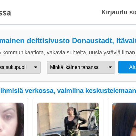
Kirjaudu s
lmainen deittisivusto Donaustadt, Itäval
 kommunikaatiota, vakavia suhteita, uusia ystäviä ilman 
Ihmisiä verkossa, valmiina keskustelemaan