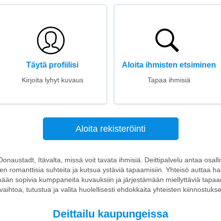
Täytä profiilisi
Aloita ihmisten etsiminen
Kirjoita lyhyt kuvaus
Tapaa ihmisiä
Aloita rekisteröinti
 Donaustadt, Itävalta, missä voit tavata ihmisiä. Deittipalvelu antaa osalli
llen romanttisia suhteita ja kutsua ystäviä tapaamisiin. Yhteisö auttaa h
mään sopivia kumppaneita kuvauksiin ja järjestämään miellyttäviä tapaam
nvaihtoa, tutustua ja valita huolellisesti ehdokkaita yhteisten kiinnostuk
Deittailu kaupungeissa