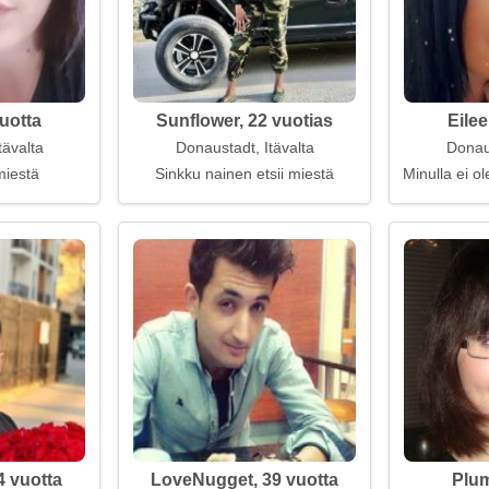
uotta
Sunflower, 22 vuotias
Eilee
tävalta
Donaustadt, Itävalta
Donaus
miestä
Sinkku nainen etsii miestä
Minulla ei ol
4 vuotta
LoveNugget, 39 vuotta
Plum