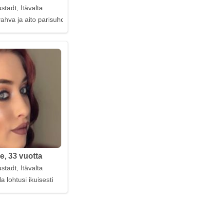
tadt, Itävalta
ahva ja aito parisuhde
e, 33 vuotta
tadt, Itävalta
a lohtusi ikuisesti