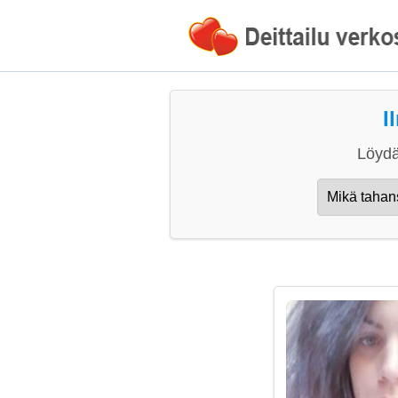
I
Löydä