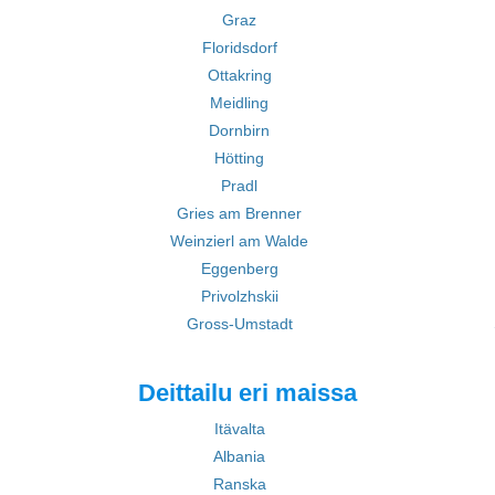
Graz
Floridsdorf
Ottakring
Meidling
Dornbirn
Hötting
Pradl
Gries am Brenner
Weinzierl am Walde
Eggenberg
Privolzhskii
Gross-Umstadt
Deittailu eri maissa
Itävalta
Albania
Ranska