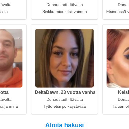
tävalta
Donaustadt, Itävalta
Donaus
aista
Sinkku mies etsii vaimoa
Etsinnässä v
uotta
DeltaDawn, 23 vuotta vanha
Kelsi
tävalta
Donaustadt, Itävalta
Donaus
inä ja minä
Tyttö etsii poikaystävää
Haluan oll
Aloita hakusi