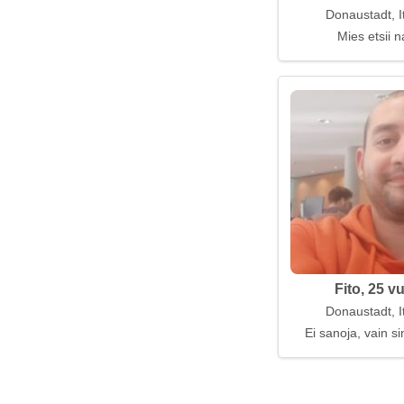
Donaustadt, I
Mies etsii n
Fito, 25 v
Donaustadt, I
Ei sanoja, vain s