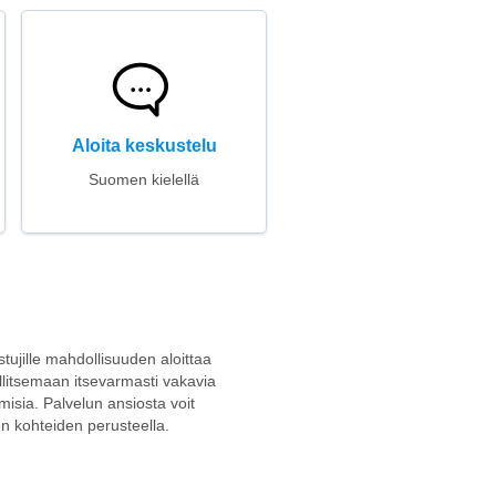
Aloita keskustelu
Suomen kielellä
stujille mahdollisuuden aloittaa
allitsemaan itsevarmasti vakavia
isia. Palvelun ansiosta voit
sen kohteiden perusteella.