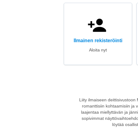
Ilmainen rekisteröinti
Aloita nyt
Liity ilmaiseen deittisivustoo
romanttisiin kohtaamisiin ja v
laajentaa miellyttävän ja jänn
sopivimmat näyttövaihtoehdot.
löytää osallis