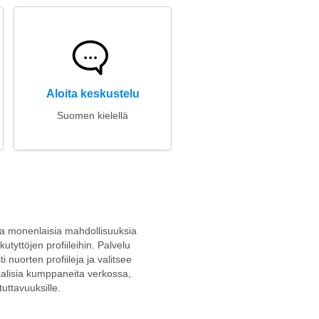
Aloita keskustelu
Suomen kielellä
oaa monenlaisia mahdollisuuksia
utyttöjen profiileihin. Palvelu
 nuorten profiileja ja valitsee
iaalisia kumppaneita verkossa,
tuttavuuksille.