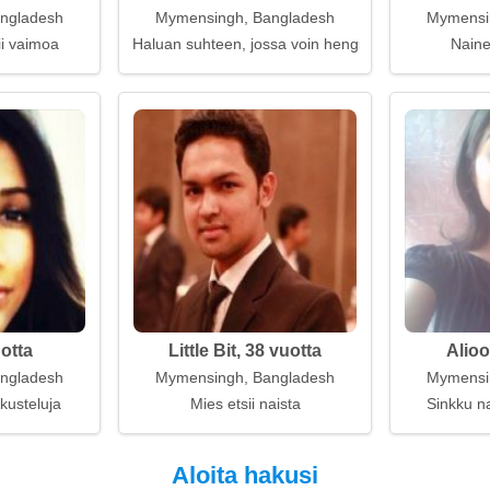
ngladesh
Mymensingh, Bangladesh
Mymensi
ii vaimoa
Haluan suhteen, jossa voin hengittää
Naine
uotta
Little Bit, 38 vuotta
Alioo
ngladesh
Mymensingh, Bangladesh
Mymensi
kusteluja
Mies etsii naista
Sinkku na
Aloita hakusi