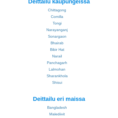
Deittailu kaupungeissa
Chittagong
Comilla
Tongi
Narayanganj
Sonargaon
Bhairab
Bibir Hat
Narail
Panchagarh
Lalmohan
Sharankhola
Shisui
Deittailu eri maissa
Bangladesh
Malediivit