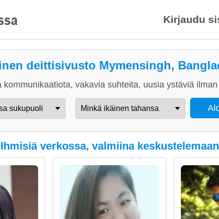
Kirjaudu s
inen deittisivusto Mymensingh, Bangl
 kommunikaatiota, vakavia suhteita, uusia ystäviä ilman 
Ihmisiä verkossa, valmiina keskustelemaan