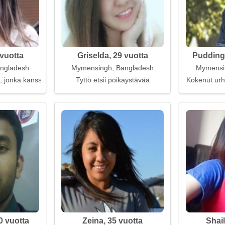
 vuotta
Griselda, 29 vuotta
Pudding 
ngladesh
Mymensingh, Bangladesh
Mymensi
, jonka kanssa jakaa unelmasi
Tyttö etsii poikaystävää
Kokenut urhe
0 vuotta
Zeina, 35 vuotta
Shail