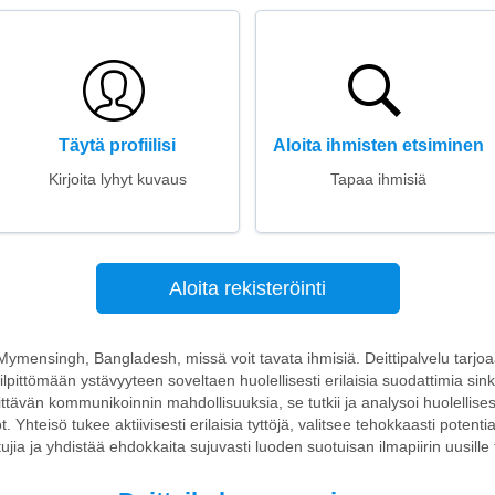
Täytä profiilisi
Aloita ihmisten etsiminen
Kirjoita lyhyt kuvaus
Tapaa ihmisiä
Aloita rekisteröinti
n Mymensingh, Bangladesh, missä voit tavata ihmisiä. Deittipalvelu tarj
ilpittömään ystävyyteen soveltaen huolellisesti erilaisia suodattimia sinkk
ittävän kommunikoinnin mahdollisuuksia, se tutkii ja analysoi huolellisesti
 Yhteisö tukee aktiivisesti erilaisia tyttöjä, valitsee tehokkaasti potent
tujia ja yhdistää ehdokkaita sujuvasti luoden suotuisan ilmapiirin uusille 