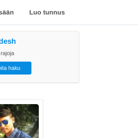
isään
Luo tunnus
adesh
rajoja