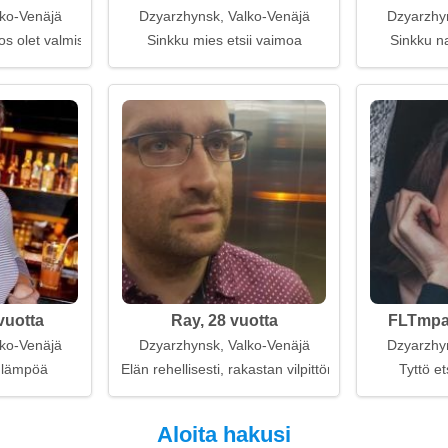
ko-Venäjä
Dzyarzhynsk, Valko-Venäjä
Dzyarzhy
, jos olet valmis olemaan siellä
Sinkku mies etsii vaimoa
Sinkku na
vuotta
Ray, 28 vuotta
FLTmpaB
ko-Venäjä
Dzyarzhynsk, Valko-Venäjä
Dzyarzhy
e lämpöä
Elän rehellisesti, rakastan vilpittömästi
Tyttö et
Aloita hakusi