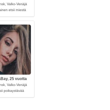
nsk, Valko-Venäjä
inen etsii miestä
ay, 25 vuotta
nsk, Valko-Venäjä
sii poikaystävää