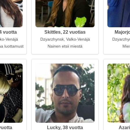
 vuotta
Skittles, 22 vuotias
Majorj
ko-Venäjä
Dzyarzhynsk, Valko-Venäjä
Dzyarzhy
aa luottamusta ja tukea
Nainen etsii miestä
Mies
vuotta
Lucky, 38 vuotta
Azari