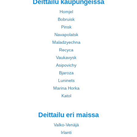
Deittailu kaupungeissa
Homjel
Bobruisk
Pinsk
Navapolatsk
Maladzyechna
Recyca
Vaukavysk
Asipovichy
Bjaroza
Luninets
Marina Horka
Katol
Deittailu eri maissa
Valko-Venäjä
Irlanti