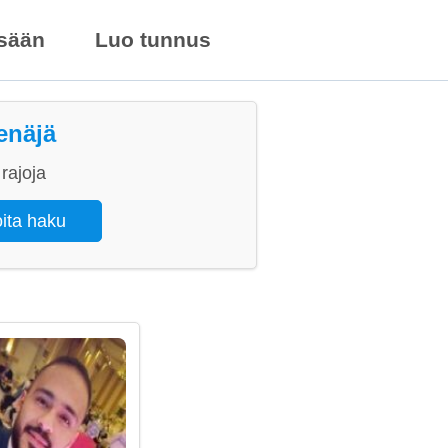
isään
Luo tunnus
enäjä
rajoja