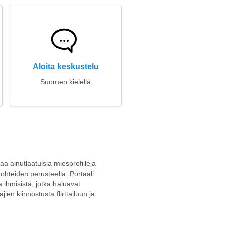
Aloita keskustelu
Suomen kielellä
aa ainutlaatuisia miesprofiileja
kohteiden perusteella. Portaali
a ihmisistä, jotka haluavat
ien kiinnostusta flirttailuun ja