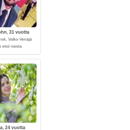
ohn, 31 vuotta
nsk, Valko-Venäjä
 etsii naista
a, 24 vuotta