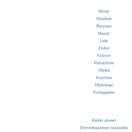
Minsk
Vitsebsk
Barysau
Mazyr
Lida
Zlobin
Kobryn
Rahachow
Vileika
Krychaw
Hlybokaje
Portugalete
Kaikki alueet
Dominikaaninen tasavalta