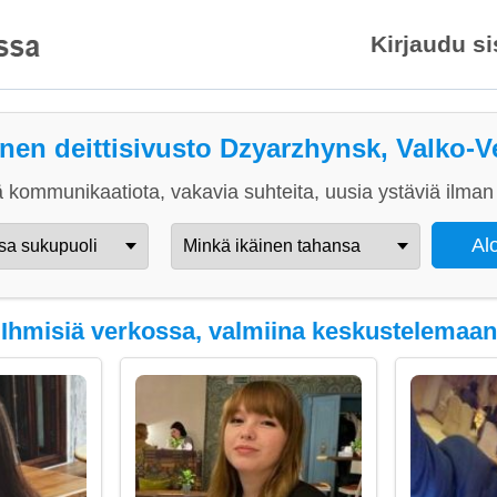
Kirjaudu s
inen deittisivusto Dzyarzhynsk, Valko-V
 kommunikaatiota, vakavia suhteita, uusia ystäviä ilman 
Ihmisiä verkossa, valmiina keskustelemaan