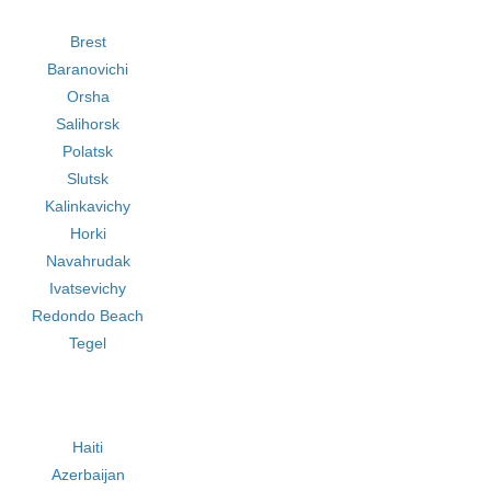
Brest
Baranovichi
Orsha
Salihorsk
Polatsk
Slutsk
Kalinkavichy
Horki
Navahrudak
Ivatsevichy
Redondo Beach
Tegel
Haiti
Azerbaijan