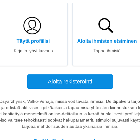
Täytä profiilisi
Aloita ihmisten etsiminen
Kirjoita lyhyt kuvaus
Tapaa ihmisiä
Aloita rekisteröinti
 Dzyarzhynsk, Valko-Venäjä, missä voit tavata ihmisiä. Deittipalvelu tarjo
e ja edistää aktiivisesti pitkäaikaisia tapaamisia yhteisten kiinnostuksen 
i kehitettyjä menetelmiä online-deittailuun ja kerää huolellisesti profiilej
ö valitsee tehokkaasti sopivat hakuparametrit, stimuloi sujuvasti käyttäj
tarjoaa mahdollisuuden auttaa yksinäisiä ihmisiä.