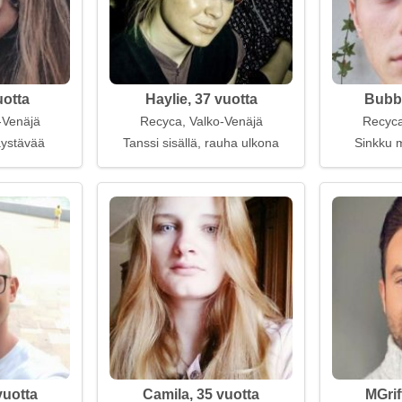
uotta
Haylie, 37 vuotta
Bubbl
-Venäjä
Recyca, Valko-Venäjä
Recyca
kaystävää
Tanssi sisällä, rauha ulkona
Sinkku m
vuotta
Camila, 35 vuotta
MGrif