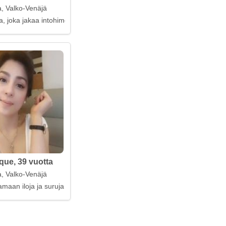
, Valko-Venäjä
a, joka jakaa intohimoni uusiin löytöihin
que, 39 vuotta
, Valko-Venäjä
amaan iloja ja suruja