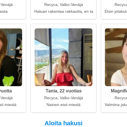
-Venäjä
Recyca, Valko-Venäjä
Recyca
aista
Haluan rakentaa rakkautta, en taloa
Etsin jotakut
vuotta
Tania, 22 vuotias
Magnifi
-Venäjä
Recyca, Valko-Venäjä
Recyca
sii miestä
Nainen etsii miestä
Valmiina jak
Aloita hakusi