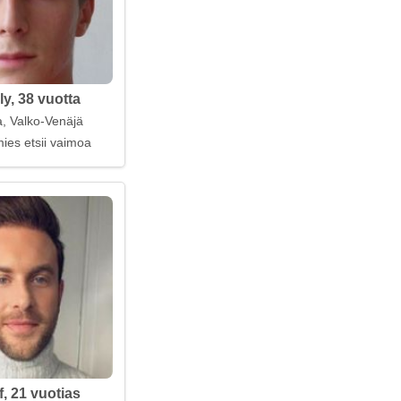
y, 38 vuotta
, Valko-Venäjä
ies etsii vaimoa
f, 21 vuotias