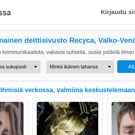
Kirjaudu s
mainen deittisivusto Recyca, Valko-Ven
 kommunikaatiota, vakavia suhteita, uusia ystäviä ilman 
Ihmisiä verkossa, valmiina keskustelemaan