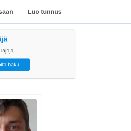
isään
Luo tunnus
äjä
rajoja