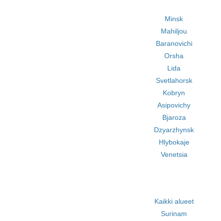
Minsk
Mahiljou
Baranovichi
Orsha
Lida
Svetlahorsk
Kobryn
Asipovichy
Bjaroza
Dzyarzhynsk
Hlybokaje
Venetsia
Kaikki alueet
Surinam