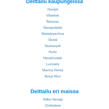
Deittailu kaupungeissa
Homjel
Vitsebsk
Barysau
Navapolatsk
Maladzyechna
Slutsk
Vaukavysk
Horki
Navahrudak
Luninets
Marina Horka
Novyi Afon
Deittailu eri maissa
Valko-Venäjä
Zimbabwe