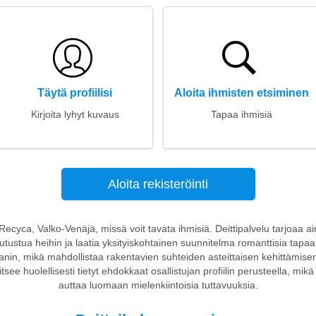
Täytä profiilisi
Aloita ihmisten etsiminen
Kirjoita lyhyt kuvaus
Tapaa ihmisiä
Aloita rekisteröinti
n Recyca, Valko-Venäjä, missä voit tavata ihmisiä. Deittipalvelu tarjoaa a
tutustua heihin ja laatia yksityiskohtainen suunnitelma romanttisia tapa
nin, mikä mahdollistaa rakentavien suhteiden asteittaisen kehittämisen 
see huolellisesti tietyt ehdokkaat osallistujan profiilin perusteella, mik
auttaa luomaan mielenkiintoisia tuttavuuksia.