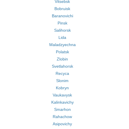
Vitsebsk
Bobruisk
Baranovichi
Pinsk
Salihorsk
Lida
Maladzyechna
Polatsk
Zlobin
Svetlahorsk
Recyca
Slonim
Kobryn
Vaukavysk
Kalinkavichy
Smarhon
Rahachow
Asipovichy