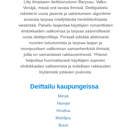
Liity ilmaiseen deittisivustoon Barysau, Valko-
Venäjä, missä voit tavata ihmisiä. Deittipalvelu
rekisteröi uusia jäseniä ja vakiintuneen algoritmin
ansiosta tarjoaa miellyttävää henkilökohtaista
viestintää. Palvelu laajentaa käyttäjien romanttisten
ehdokkaiden valikoimaa ja tarjoaa säännöllisesti
uusia deittiprofiileja. Portaali edistää aktiivisesti
nuorten tutustumista ja tarjoaa laajan ja
monipuolisen valikoiman samanhenkisiä ihmisiä,
joilla on samanlaiset rakkausintressit. Yhteisö
helpottaa huomattavasti käyttäjien sopivien
ehdokkaiden valitsemista ja todellisen rakkauden
löytämistä ystävien joukosta.
Deittailu kaupungeissa
Minsk
Homjel
Hrodna
Mahiljou
Brest