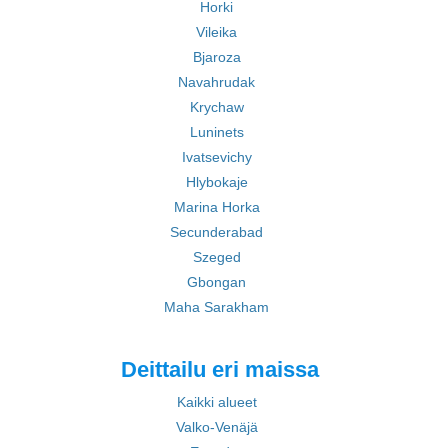
Horki
Vileika
Bjaroza
Navahrudak
Krychaw
Luninets
Ivatsevichy
Hlybokaje
Marina Horka
Secunderabad
Szeged
Gbongan
Maha Sarakham
Deittailu eri maissa
Kaikki alueet
Valko-Venäjä