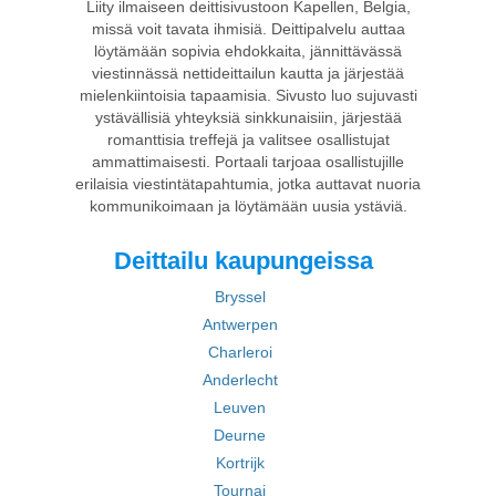
Liity ilmaiseen deittisivustoon Kapellen, Belgia,
missä voit tavata ihmisiä. Deittipalvelu auttaa
löytämään sopivia ehdokkaita, jännittävässä
viestinnässä nettideittailun kautta ja järjestää
mielenkiintoisia tapaamisia. Sivusto luo sujuvasti
ystävällisiä yhteyksiä sinkkunaisiin, järjestää
romanttisia treffejä ja valitsee osallistujat
ammattimaisesti. Portaali tarjoaa osallistujille
erilaisia viestintätapahtumia, jotka auttavat nuoria
kommunikoimaan ja löytämään uusia ystäviä.
Deittailu kaupungeissa
Bryssel
Antwerpen
Charleroi
Anderlecht
Leuven
Deurne
Kortrijk
Tournai