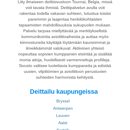
Liity ilmaiseen deittisivustoon Tournai, Belgia, missä
voit tavata ihmisiä. Deittipalvelun avulla voit
rakentaa todella vakavan suhteen, tutustua toisiisi
paremmin ja laajentaa henkilökohtaisten
tapaamisten mahdollisuuksia sukupuolen mukaan.
Palvelu tarjoaa miellyttävää ja merkityksellistä
kommunikointia avioliittoaiheista ja auttaa myös
kiinnostuneita käyttäjiä löytämään kauneimmat ja
ilmeikkäimmät valokuvat. Aktiivinen yhteisö
nopeuttaa sopivien kumppanien etsintää ja sisältää
monia aitoja, huolellisesti varmennettuja profiileja.
Sivusto valitsee luotettavia kumppaneita ja edistää
uusien, vilpittömien ja avioliittoon perustuvien
suhteiden harmonista kehitystä.
Deittailu kaupungeissa
Bryssel
Antwerpen
Leuven
Aalst