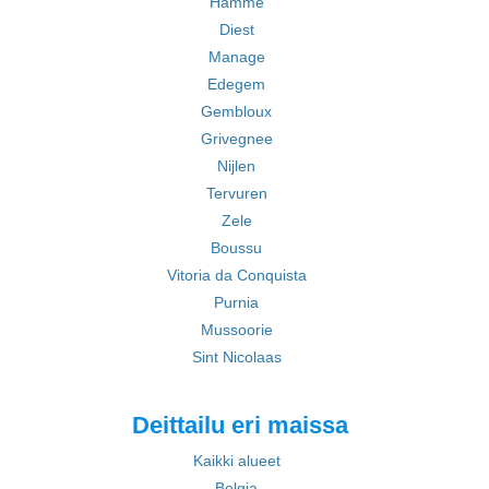
Hamme
Diest
Manage
Edegem
Gembloux
Grivegnee
Nijlen
Tervuren
Zele
Boussu
Vitoria da Conquista
Purnia
Mussoorie
Sint Nicolaas
Deittailu eri maissa
Kaikki alueet
Belgia