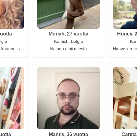
vuotta
Moriah, 27 vuotta
Honey, 2
lgia
Kontich, Belgia
Kon
t kuunnella
Nainen etsii miestä
Haaveilen na
uotta
Mantis, 36 vuotta
Careta