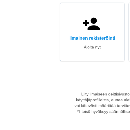
Ilmainen rekisteröinti
Aloita nyt
Liity ilmaiseen deittisivus
käyttäjäprofiileista, auttaa a
voi kätevästi määrittää tarvitt
Yhteisö hyväksyy säännöllises