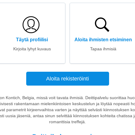
Täytä profiilisi
Aloita ihmisten etsiminen
Kirjoita lyhyt kuvaus
Tapaa ihmisiä
Aloita rekisteröinti
toon Kontich, Belgia, missä voit tavata ihmisiä. Deittipalvelu suorittaa hu
ktiivisesti rakentamaan mielenkiintoisen keskustelun ja löytää nopeasti h
avat parametrit kirjeenvaihtoa varten ja näyttää selvästi kiinnostuksen ko
ti uusia jäseniä, antaa sinun selvittää kiinnostuksen kohteita chatissa j
romanttisia treffejä.