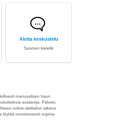
Aloita keskustelu
Suomen kielellä
olellisesti manuaalisen haun
oukuttelevia avatareja. Palvelu
hteesi online-deittailun aikana.
a löytää onnistuneesti sopivia