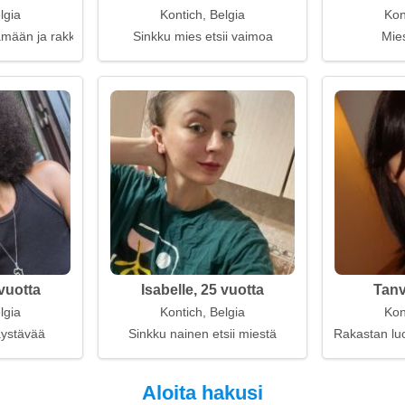
lgia
Kontich, Belgia
Kon
ämään ja rakkauteen
Sinkku mies etsii vaimoa
Mies
vuotta
Isabelle, 25 vuotta
Tanv
lgia
Kontich, Belgia
Kon
kaystävää
Sinkku nainen etsii miestä
Rakastan luo
Aloita hakusi