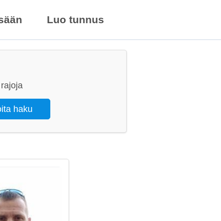
isään
Luo tunnus
rajoja