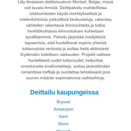
Liity ilmaiseen deittisivustoon Mortsel, Belgia, missä
voit tavata ihmisiä. Deittipalvelu mahdollistaa
sinkkumiesten käydä merkityksellisiä ja
mielenkiintoisia ystävällisiä keskusteluja, rakentaa
vähitellen rakentavia ihmissuhteita ja tutkia
henkilökohtaisia kiinnostuksen kohteitaan
syvällisemmin. Palvelu järjestää miellyttäviä
tapaamisia, etsii huolellisesti sopivia yhteisiä
tuttavuuksia verkosta ja auttaa heitä aktiivisesti
löytämään todellisen rakkauden. Projekti valitsee
huolellisesti uudet tuttavuudet, helpottaa
onnistuneita ensikontakteja, auttaa järjestämään
romanttisia treffejä ja suodattaa tehokkaasti pois
suuren määrän sopimattomia vaihtoehtoja.
Deittailu kaupungeissa
Bryssel
Antwerpen
Gent
Mons