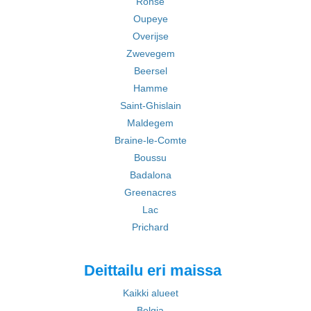
Ronse
Oupeye
Overijse
Zwevegem
Beersel
Hamme
Saint-Ghislain
Maldegem
Braine-le-Comte
Boussu
Badalona
Greenacres
Lac
Prichard
Deittailu eri maissa
Kaikki alueet
Belgia