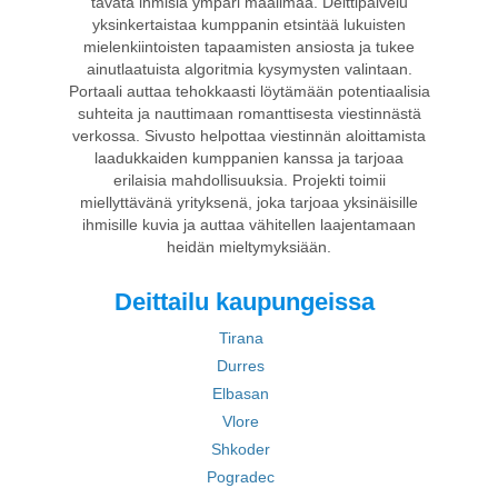
tavata ihmisiä ympäri maailmaa. Deittipalvelu
yksinkertaistaa kumppanin etsintää lukuisten
mielenkiintoisten tapaamisten ansiosta ja tukee
ainutlaatuista algoritmia kysymysten valintaan.
Portaali auttaa tehokkaasti löytämään potentiaalisia
suhteita ja nauttimaan romanttisesta viestinnästä
verkossa. Sivusto helpottaa viestinnän aloittamista
laadukkaiden kumppanien kanssa ja tarjoaa
erilaisia mahdollisuuksia. Projekti toimii
miellyttävänä yrityksenä, joka tarjoaa yksinäisille
ihmisille kuvia ja auttaa vähitellen laajentamaan
heidän mieltymyksiään.
Deittailu kaupungeissa
Tirana
Durres
Elbasan
Vlore
Shkoder
Pogradec