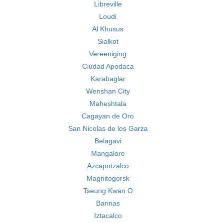
Libreville
Loudi
Al Khusus
Sialkot
Vereeniging
Ciudad Apodaca
Karabaglar
Wenshan City
Maheshtala
Cagayan de Oro
San Nicolas de los Garza
Belagavi
Mangalore
Azcapotzalco
Magnitogorsk
Tseung Kwan O
Barinas
Iztacalco