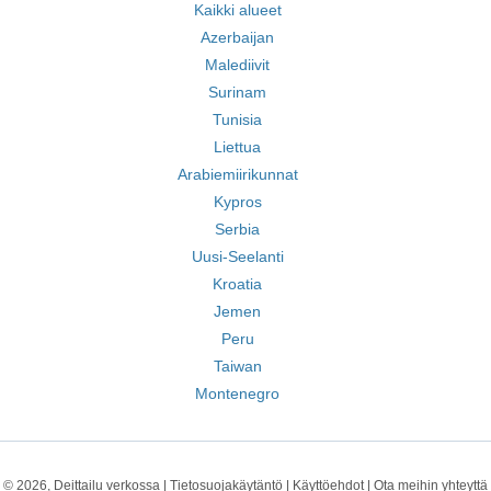
Kaikki alueet
Azerbaijan
Malediivit
Surinam
Tunisia
Liettua
Arabiemiirikunnat
Kypros
Serbia
Uusi-Seelanti
Kroatia
Jemen
Peru
Taiwan
Montenegro
© 2026, Deittailu verkossa |
Tietosuojakäytäntö
|
Käyttöehdot
|
Ota meihin yhteyttä