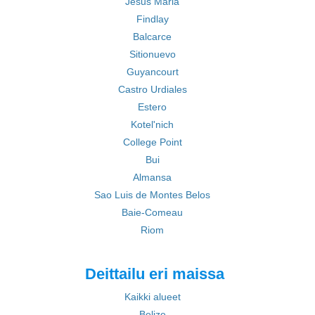
Jesus Maria
Findlay
Balcarce
Sitionuevo
Guyancourt
Castro Urdiales
Estero
Kotel'nich
College Point
Bui
Almansa
Sao Luis de Montes Belos
Baie-Comeau
Riom
Deittailu eri maissa
Kaikki alueet
Belize