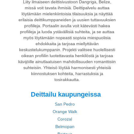
Liity ilmaiseen deittisivustoon Dangriga, Belize,
missä voit tavata ihmisiä. Deittipalvelu auttaa
löytämään mielenkiintoisia tilaisuuksia ja näyttää
erilaisia deittikumppaneiden ja uusien tuttavuuksien
profiileja. Portaalin avulla voit kätevästi hakea
profiileja ja luoda ystävällisiä suhteita, ja se auttaa
myös löytämään nopeasti sopivia miespuolisia
ehdokkaita ja tarjoaa miellyttävän
keskustelukumppanin. Projekti valitsee huolellisesti
oikean profiilin luotettavasta henkilöstä ja tarjoaa
kävijöille ainutlaatuisen mahdollisuuden romanttisiin
suhteisiin. Yhteisö löytää harmonisesti yhteisiä
kiinnostuksen kohteita, harrastuksia ja
tosirakkautta.
Deittailu kaupungeissa
San Pedro
Orange Walk
Corozal
Belmopan