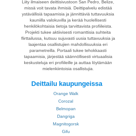
Liity ilmaiseen deittisivustoon San Pedro, Belize,
missä voit tavata ihmisiä. Deittipalvelu edistää
ystävällisiä tapaamisia ja jännittäviä tuttavuuksia
kauniilla valokuvilla ja kerää huolellisesti
henkilökohtaisia tietoja tarvittavista profiileista.
Projekti tukee aktiivisesti romanttisia suhteita
flirttailussa, kutsuu sujuvasti uusia tuttavuuksia ja
laajentaa osallistujien mahdollisuuksia eri
parametreilla. Portaali tukee tehokkaasti
tapaamisia, järjestää säännöllisesti virtuaalisia
keskusteluja eri profiileille ja auttaa löytämään
mielenkiintoisia osallistujia.
Deittailu kaupungeissa
Orange Walk
Corozal
Belmopan
Dangriga
Magnitogorsk
Gifu