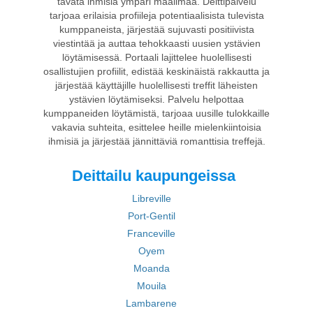
tavata ihmisiä ympäri maailmaa. Deittipalvelu
tarjoaa erilaisia profiileja potentiaalisista tulevista
kumppaneista, järjestää sujuvasti positiivista
viestintää ja auttaa tehokkaasti uusien ystävien
löytämisessä. Portaali lajittelee huolellisesti
osallistujien profiilit, edistää keskinäistä rakkautta ja
järjestää käyttäjille huolellisesti treffit läheisten
ystävien löytämiseksi. Palvelu helpottaa
kumppaneiden löytämistä, tarjoaa uusille tulokkaille
vakavia suhteita, esittelee heille mielenkiintoisia
ihmisiä ja järjestää jännittäviä romanttisia treffejä.
Deittailu kaupungeissa
Libreville
Port-Gentil
Franceville
Oyem
Moanda
Mouila
Lambarene