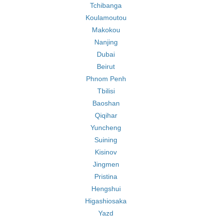
Tchibanga
Koulamoutou
Makokou
Nanjing
Dubai
Beirut
Phnom Penh
Tbilisi
Baoshan
Qiqihar
Yuncheng
Suining
Kisinov
Jingmen
Pristina
Hengshui
Higashiosaka
Yazd