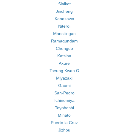
Sialkot
Jincheng
Kanazawa
Niteroi
Mansilingan
Ramagundam
Chengde
Katsina
Akure
Tseung Kwan O
Miyazaki
Gaomi
San-Pedro
Ichinomiya
Toyohashi
Minato
Puerto la Cruz
Jizhou