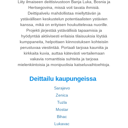
Liity ilmaiseen deittisivustoon Banja Luka, Bosnia ja
Hertsegovina, missä voit tavata ihmisiä.
Deittipalvelu mahdollistaa miellyttävän ja
ystävällisen keskustelun potentiaalisten ystävien
kanssa, mikä on erityisen houkuttelevaa nuorille.
Projekti järjestää ystävällisiä tapaamisia ja
hyödyntää aktiivisesti erilaisia tilaisuuksia löytää
kumppaneita, helpottaen kiinnostuksen kohteisiin
perustuvaa viestintää. Portaali tarjoaa kauniita ja
kirkkaita kuvia, auttaa kätevästi vertailemaan
vakavia romanttisia suhteita ja tarjoaa
mielenkiintoisia ja monipuolisia katseluvaihtoehtoja.
Deittailu kaupungeissa
Sarajevo
Zenica
Tuzla
Mostar
Bihac
Lukavac