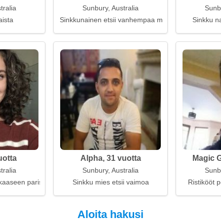
tralia
Sunbury, Australia
Sunbu
aista
Sinkkunainen etsii vanhempaa miestä
Sinkku na
uotta
Alpha, 31 vuotta
Magic G
tralia
Sunbury, Australia
Sunbu
kaaseen parisuhteeseen
Sinkku mies etsii vaimoa
Ristikööt
Aloita hakusi