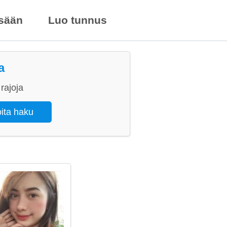
isään
Luo tunnus
a
rajoja