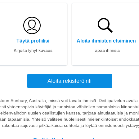
Täytä profiilisi
Aloita ihmisten etsiminen
Kirjoita lyhyt kuvaus
Tapaa ihmisiä
Aloita rekisteröinti
ustoon Sunbury, Australia, missä voit tavata ihmisiä. Deittipalvelun avulla v
sesti yhteensopivia käyttäjiä ja tunnistaa vähitellen samanlaisia kiinnost
iteidenvaihdon uusien osallistujien kanssa, tarjoaa ainutlaatuisia ja moni
än tapaamisia. Yhteisö valitsee huolellisesti mielenkiintoiset ehdokkaat,
 rakentaa sujuvasti pitkäaikaisia suhteita ja löytää onnistuneesti ystävy