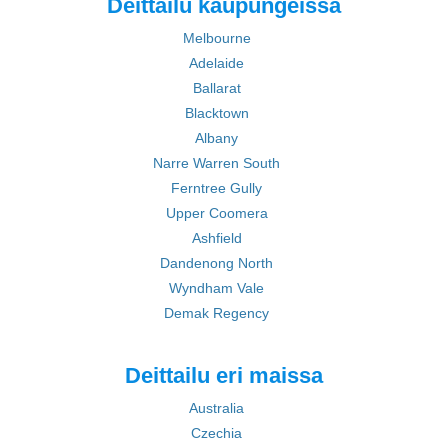
Deittailu kaupungeissa
Melbourne
Adelaide
Ballarat
Blacktown
Albany
Narre Warren South
Ferntree Gully
Upper Coomera
Ashfield
Dandenong North
Wyndham Vale
Demak Regency
Deittailu eri maissa
Australia
Czechia