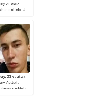
ry, Australia
inen etsii miestä
uy, 21 vuotias
ry, Australia
 polkumme kohtalon