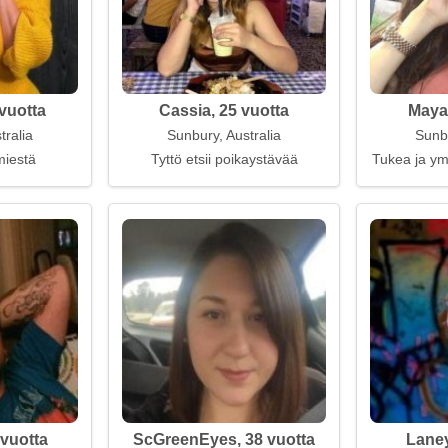
vuotta
Cassia, 25 vuotta
Mayah
tralia
Sunbury, Australia
Sunbu
miestä
Tyttö etsii poikaystävää
Tukea ja ym
vuotta
ScGreenEyes, 38 vuotta
Laney