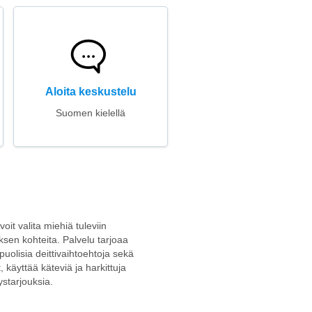
Aloita keskustelu
Suomen kielellä
oit valita miehiä tuleviin
uksen kohteita. Palvelu tarjoaa
puolisia deittivaihtoehtoja sekä
 käyttää käteviä ja harkittuja
ystarjouksia.