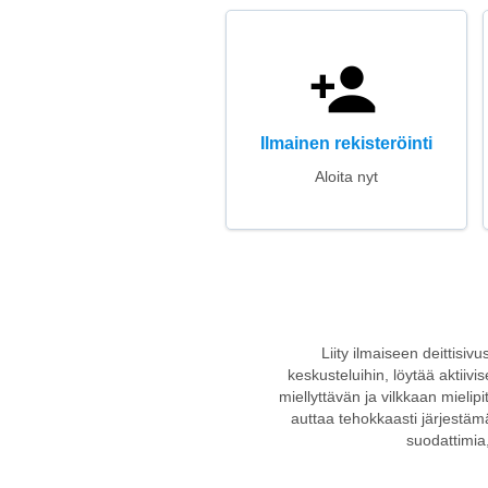
Ilmainen rekisteröinti
Aloita nyt
Liity ilmaiseen deittisiv
keskusteluihin, löytää aktiivi
miellyttävän ja vilkkaan mielip
auttaa tehokkaasti järjestämä
suodattimia,