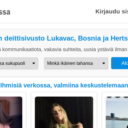
Kirjaudu s
n deittisivusto Lukavac, Bosnia ja Hert
 kommunikaatiota, vakavia suhteita, uusia ystäviä ilman 
Ihmisiä verkossa, valmiina keskustelemaan