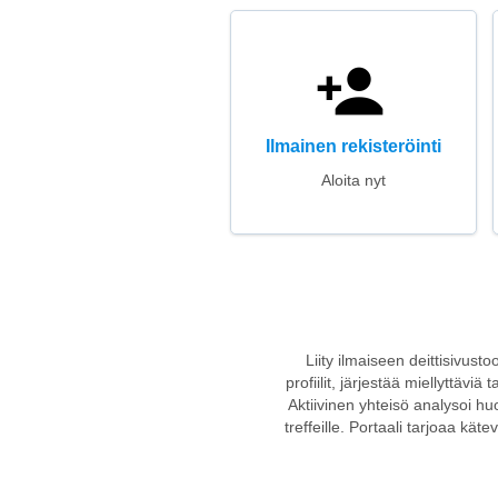
Ilmainen rekisteröinti
Aloita nyt
Liity ilmaiseen deittisivust
profiilit, järjestää miellyttävi
Aktiivinen yhteisö analysoi huol
treffeille. Portaali tarjoaa käte