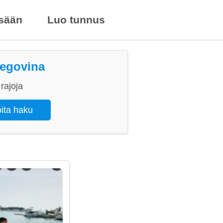
isään
Luo tunnus
segovina
rajoja