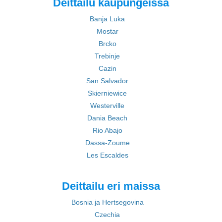
Deittailu kaupungeissa
Banja Luka
Mostar
Brcko
Trebinje
Cazin
San Salvador
Skierniewice
Westerville
Dania Beach
Rio Abajo
Dassa-Zoume
Les Escaldes
Deittailu eri maissa
Bosnia ja Hertsegovina
Czechia