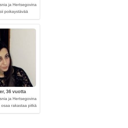
snia ja Hertsegovina
sii poikaystävää
r, 36 vuotta
snia ja Hertsegovina
 osaa rakastaa pitkään