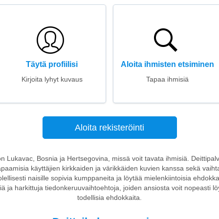
Täytä profiilisi
Aloita ihmisten etsiminen
Kirjoita lyhyt kuvaus
Tapaa ihmisiä
Aloita rekisteröinti
oon Lukavac, Bosnia ja Hertsegovina, missä voit tavata ihmisiä. Deittipalve
ä tapaamisia käyttäjien kirkkaiden ja värikkäiden kuvien kanssa sekä vaiht
ellisesti naisille sopivia kumppaneita ja löytää mielenkiintoisia ehdokkait
viä ja harkittuja tiedonkeruuvaihtoehtoja, joiden ansiosta voit nopeasti löyt
todellisia ehdokkaita.