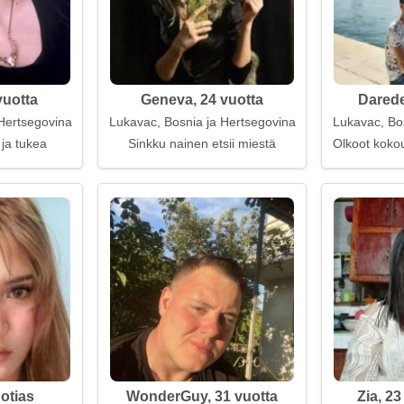
vuotta
Geneva, 24 vuotta
Darede
Hertsegovina
Lukavac, Bosnia ja Hertsegovina
Lukavac, Bo
ja tukea
Sinkku nainen etsii miestä
Olkoot koko
uotias
WonderGuy, 31 vuotta
Zia, 2