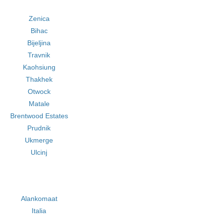
Zenica
Bihac
Bijeljina
Travnik
Kaohsiung
Thakhek
Otwock
Matale
Brentwood Estates
Prudnik
Ukmerge
Ulcinj
Alankomaat
Italia