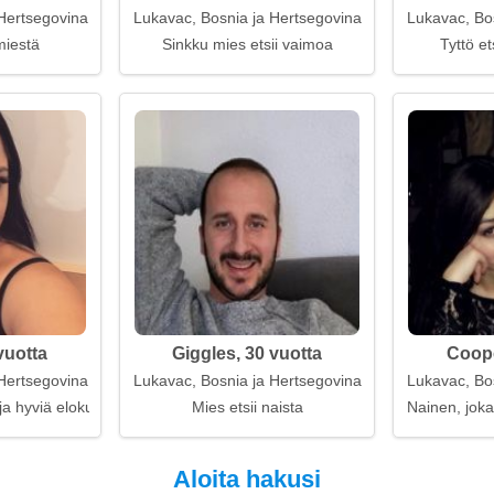
Hertsegovina
Lukavac, Bosnia ja Hertsegovina
Lukavac, Bo
miestä
Sinkku mies etsii vaimoa
Tyttö et
vuotta
Giggles, 30 vuotta
Coope
Hertsegovina
Lukavac, Bosnia ja Hertsegovina
Lukavac, Bo
ja hyviä elokuvia
Mies etsii naista
Nainen, joka
Aloita hakusi