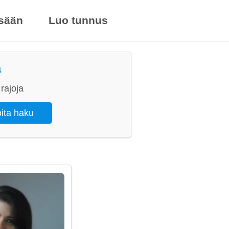
isään
Luo tunnus
a
rajoja