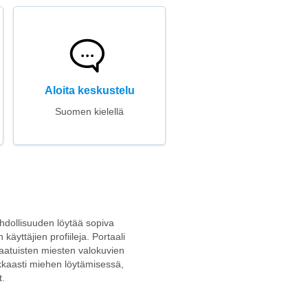
Aloita keskustelu
Suomen kielellä
mahdollisuuden löytää sopiva
käyttäjien profiileja. Portaali
aatuisten miesten valokuvien
okkaasti miehen löytämisessä,
t.