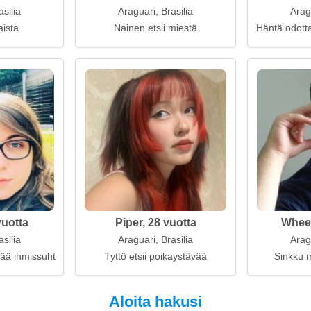
silia
Araguari, Brasilia
Aragu
aista
Nainen etsii miestä
Häntä odott
vuotta
Piper, 28 vuotta
Wheel
silia
Araguari, Brasilia
Aragu
eää ihmissuhteissa
Tyttö etsii poikaystävää
Sinkku m
Aloita hakusi