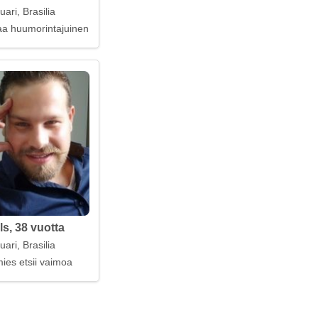
ari, Brasilia
aa huumorintajuinen lakimies
s, 38 vuotta
ari, Brasilia
ies etsii vaimoa