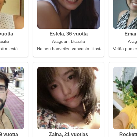
vuotta
Estela, 36 vuotta
Emari
silia
Araguari, Brasilia
Aragu
sii miestä
Nainen haaveilee vahvasta liitosta
Vetää puole
9 vuotta
Zaina, 21 vuotias
Rocketm