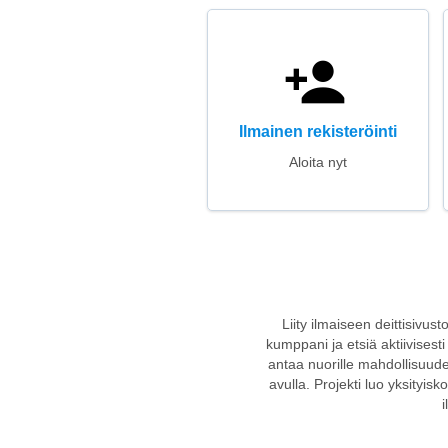
Ilmainen rekisteröinti
Aloita nyt
Liity ilmaiseen deittisivus
kumppani ja etsiä aktiivisesti
antaa nuorille mahdollisuud
avulla. Projekti luo yksityi
i