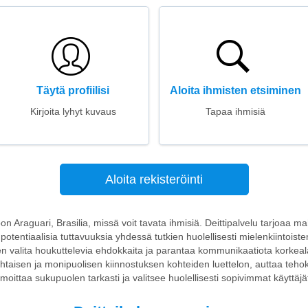
Täytä profiilisi
Aloita ihmisten etsiminen
Kirjoita lyhyt kuvaus
Tapaa ihmisiä
Aloita rekisteröinti
toon Araguari, Brasilia, missä voit tavata ihmisiä. Deittipalvelu tarjoaa 
 potentiaalisia tuttavuuksia yhdessä tutkien huolellisesti mielenkiintoisten 
en valita houkuttelevia ehdokkaita ja parantaa kommunikaatiota korkeal
skohtaisen ja monipuolisen kiinnostuksen kohteiden luettelon, auttaa teh
lmoittaa sukupuolen tarkasti ja valitsee huolellisesti sopivimmat käyttäjä