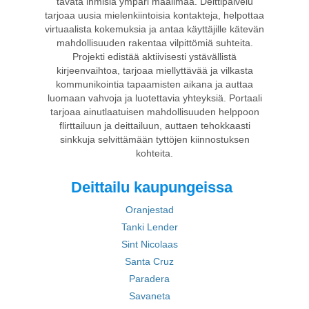
tavata ihmisiä ympäri maailmaa. Deittipalvelu
tarjoaa uusia mielenkiintoisia kontakteja, helpottaa
virtuaalista kokemuksia ja antaa käyttäjille kätevän
mahdollisuuden rakentaa vilpittömiä suhteita.
Projekti edistää aktiivisesti ystävällistä
kirjeenvaihtoa, tarjoaa miellyttävää ja vilkasta
kommunikointia tapaamisten aikana ja auttaa
luomaan vahvoja ja luotettavia yhteyksiä. Portaali
tarjoaa ainutlaatuisen mahdollisuuden helppoon
flirttailuun ja deittailuun, auttaen tehokkaasti
sinkkuja selvittämään tyttöjen kiinnostuksen
kohteita.
Deittailu kaupungeissa
Oranjestad
Tanki Lender
Sint Nicolaas
Santa Cruz
Paradera
Savaneta