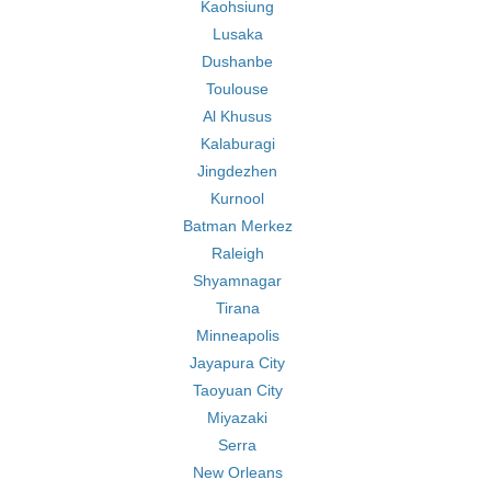
Kaohsiung
Lusaka
Dushanbe
Toulouse
Al Khusus
Kalaburagi
Jingdezhen
Kurnool
Batman Merkez
Raleigh
Shyamnagar
Tirana
Minneapolis
Jayapura City
Taoyuan City
Miyazaki
Serra
New Orleans