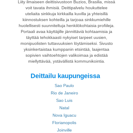
Liity ilmaiseen deittisivustoon Buzios, Brasilia, missä
voit tavata ihmisiä. Deittipalvelu houkuttelee
uteliaita sinkkuja kirkkailla kuvilla ja yhteisillä
kiinnostuksen kohteilla ja tarjoaa sinkkumiehille
huolellisesti suunniteltuja henkilökohtaisia profiileja.
Portaali avaa käyttäjille jännittäviä kohtaamisia ja
täyttää tehokkaasti nykyiset tarpeet uusien,
monipuolisten tuttavuuksien löytämiseksi. Sivusto
yksinkertaistaa kumppanin etsintää, laajentaa
sopivien vaihtoehtojen valikoimaa ja edistää
miellyttävää, ystävällistä kommunikointia.
Deittailu kaupungeissa
Sao Paulo
Rio de Janeiro
Sao Luis
Natal
Nova Iguacu
Florianopolis
Joinville