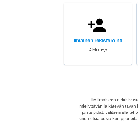
Ilmainen rekisteröinti
Aloita nyt
Liity ilmaiseen deittisivu
miellyttävän ja kätevän tavan k
joista pidät, valitsemalla teh
sinun etsiä uusia kumppaneita. 