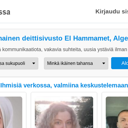
Kirjaudu s
mainen deittisivusto El Hammamet, Alge
 kommunikaatiota, vakavia suhteita, uusia ystäviä ilman 
Ihmisiä verkossa, valmiina keskustelemaan