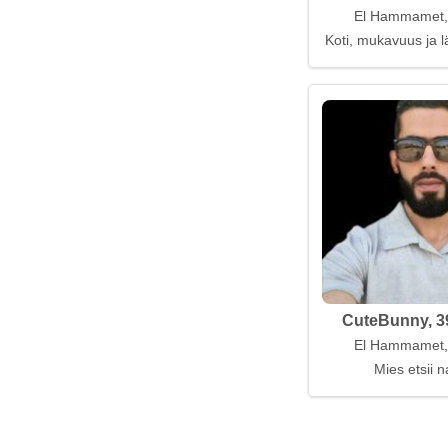
El Hammamet, 
Koti, mukavuus ja l
CuteBunny, 3
El Hammamet, 
Mies etsii n