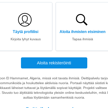
Täytä profiilisi
Aloita ihmisten etsiminen
Kirjoita lyhyt kuvaus
Tapaa ihmisiä
Aloita rekisteröinti
stoon El Hammamet, Algeria, missä voit tavata ihmisiä. Deittipalvelu tarjoaa
ommunikoida ja houkuttelee aktiivisia nuoria. Portaali näyttää siististi kes
okkaasti läheiset tuttavat ja löytämällä sopivat käyttäjät. Projekti valits
Sivusto tuo älykkäitä teknologioita yleisiin online-keskusteluihin, mik
auttaa löytämään samanhenkisiä nuoria.