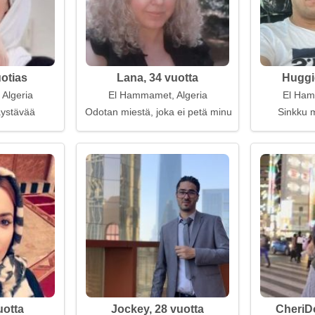
otias
Lana, 34 vuotta
Huggi
Algeria
El Hammamet, Algeria
El Ham
kaystävää
Odotan miestä, joka ei petä minua
Sinkku m
uotta
Jockey, 28 vuotta
CheriDo