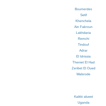
Boumerdes
Setif
Khenchela
Ain Fakroun
Lakhdaria
Remchi
Tindouf
Adrar
El Idrissia
Theniet El Had
Zeribet El Oued
Walsrode
Kaikki alueet
Uganda