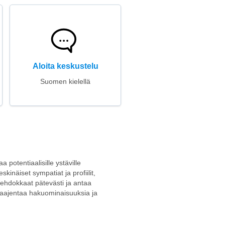
Aloita keskustelu
Suomen kielellä
 potentiaalisille ystäville
kinäiset sympatiat ja profiilit,
ee ehdokkaat pätevästi ja antaa
ä laajentaa hakuominaisuuksia ja