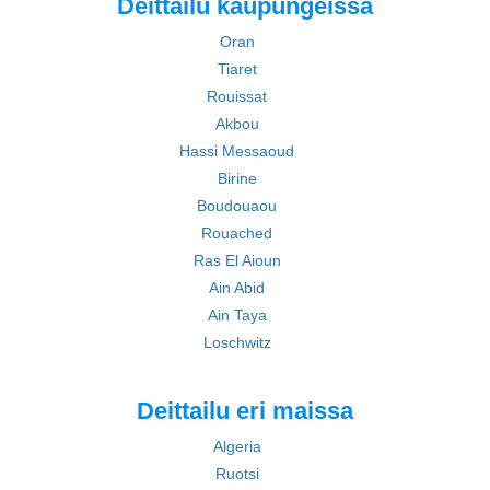
Deittailu kaupungeissa
Oran
Tiaret
Rouissat
Akbou
Hassi Messaoud
Birine
Boudouaou
Rouached
Ras El Aioun
Ain Abid
Ain Taya
Loschwitz
Deittailu eri maissa
Algeria
Ruotsi