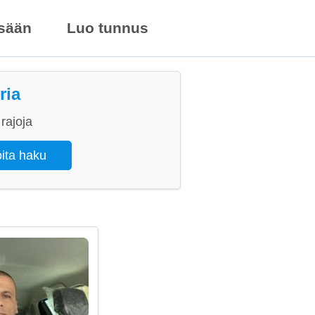
isään
Luo tunnus
ria
rajoja