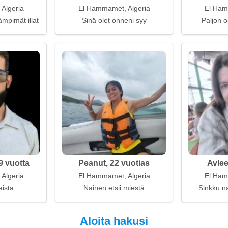
Algeria
El Hammamet, Algeria
El Ham
ämpimät illat
Sinä olet onneni syy
Paljon o
9 vuotta
Peanut, 22 vuotias
Avlee
Algeria
El Hammamet, Algeria
El Ham
aista
Nainen etsii miestä
Sinkku na
Aloita hakusi