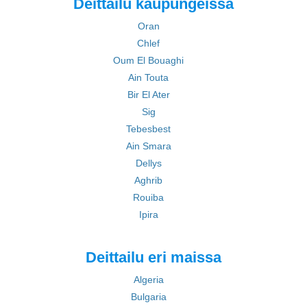
Deittailu kaupungeissa
Oran
Chlef
Oum El Bouaghi
Ain Touta
Bir El Ater
Sig
Tebesbest
Ain Smara
Dellys
Aghrib
Rouiba
Ipira
Deittailu eri maissa
Algeria
Bulgaria