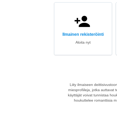
Ilmainen rekisteröinti
Aloita nyt
Liity ilmaiseen deittisivustoon
miesprofiileja, jotka auttavat
käyttäjät voivat tunnistaa houk
houkuttelee romanttisia mi