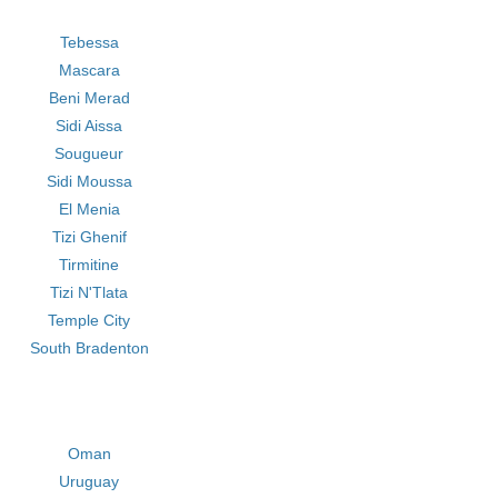
Tebessa
Mascara
Beni Merad
Sidi Aissa
Sougueur
Sidi Moussa
El Menia
Tizi Ghenif
Tirmitine
Tizi N'Tlata
Temple City
South Bradenton
Oman
Uruguay