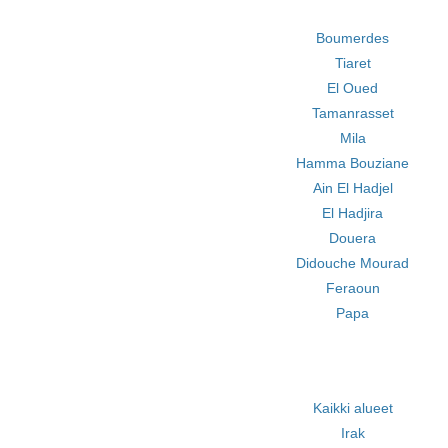
Boumerdes
Tiaret
El Oued
Tamanrasset
Mila
Hamma Bouziane
Ain El Hadjel
El Hadjira
Douera
Didouche Mourad
Feraoun
Papa
Kaikki alueet
Irak