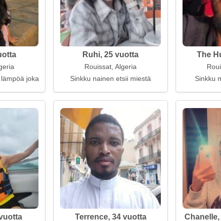
uotta
Ruhi, 25 vuotta
The Hu
geria
Rouissat, Algeria
Roui
 lämpöä joka päivä
Sinkku nainen etsii miestä
Sinkku m
vuotta
Terrence, 34 vuotta
Chanelle,