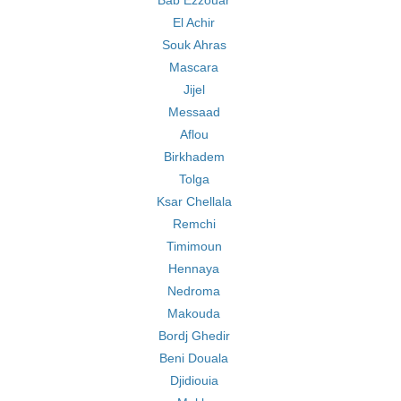
Bab Ezzouar
El Achir
Souk Ahras
Mascara
Jijel
Messaad
Aflou
Birkhadem
Tolga
Ksar Chellala
Remchi
Timimoun
Hennaya
Nedroma
Makouda
Bordj Ghedir
Beni Douala
Djidiouia