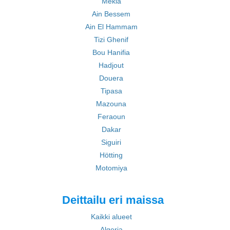
Mekla
Ain Bessem
Ain El Hammam
Tizi Ghenif
Bou Hanifia
Hadjout
Douera
Tipasa
Mazouna
Feraoun
Dakar
Siguiri
Hötting
Motomiya
Deittailu eri maissa
Kaikki alueet
Algeria