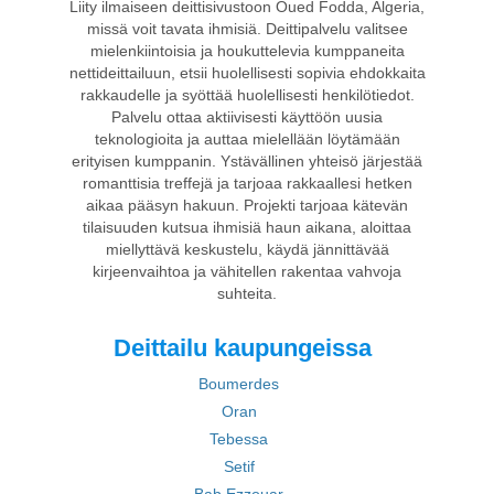
Liity ilmaiseen deittisivustoon Oued Fodda, Algeria,
missä voit tavata ihmisiä. Deittipalvelu valitsee
mielenkiintoisia ja houkuttelevia kumppaneita
nettideittailuun, etsii huolellisesti sopivia ehdokkaita
rakkaudelle ja syöttää huolellisesti henkilötiedot.
Palvelu ottaa aktiivisesti käyttöön uusia
teknologioita ja auttaa mielellään löytämään
erityisen kumppanin. Ystävällinen yhteisö järjestää
romanttisia treffejä ja tarjoaa rakkaallesi hetken
aikaa pääsyn hakuun. Projekti tarjoaa kätevän
tilaisuuden kutsua ihmisiä haun aikana, aloittaa
miellyttävä keskustelu, käydä jännittävää
kirjeenvaihtoa ja vähitellen rakentaa vahvoja
suhteita.
Deittailu kaupungeissa
Boumerdes
Oran
Tebessa
Setif