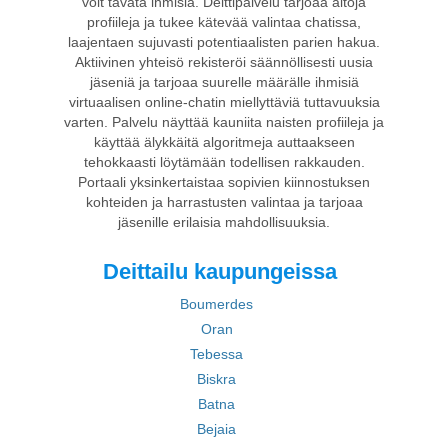
voit tavata ihmisiä. Deittipalvelu tarjoaa aitoja
profiileja ja tukee kätevää valintaa chatissa,
laajentaen sujuvasti potentiaalisten parien hakua.
Aktiivinen yhteisö rekisteröi säännöllisesti uusia
jäseniä ja tarjoaa suurelle määrälle ihmisiä
virtuaalisen online-chatin miellyttäviä tuttavuuksia
varten. Palvelu näyttää kauniita naisten profiileja ja
käyttää älykkäitä algoritmeja auttaakseen
tehokkaasti löytämään todellisen rakkauden.
Portaali yksinkertaistaa sopivien kiinnostuksen
kohteiden ja harrastusten valintaa ja tarjoaa
jäsenille erilaisia mahdollisuuksia.
Deittailu kaupungeissa
Boumerdes
Oran
Tebessa
Biskra
Batna
Bejaia