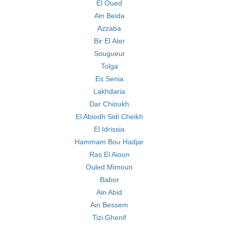
El Oued
Ain Beida
Azzaba
Bir El Ater
Sougueur
Tolga
Es Senia
Lakhdaria
Dar Chioukh
El Abiodh Sidi Cheikh
El Idrissia
Hammam Bou Hadjar
Ras El Aioun
Ouled Mimoun
Babor
Ain Abid
Ain Bessem
Tizi Ghenif