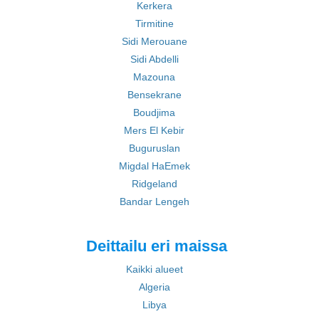
Kerkera
Tirmitine
Sidi Merouane
Sidi Abdelli
Mazouna
Bensekrane
Boudjima
Mers El Kebir
Buguruslan
Migdal HaEmek
Ridgeland
Bandar Lengeh
Deittailu eri maissa
Kaikki alueet
Algeria
Libya