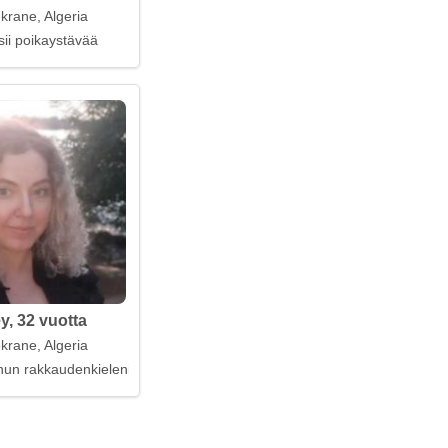
krane, Algeria
sii poikaystävää
y, 32 vuotta
krane, Algeria
un rakkaudenkieleni