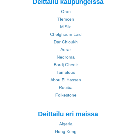
Deittailu kaupungeissa
Oran
Tlemcen
M'Sila
Chelghoum Laid
Dar Chioukh
Adrar
Nedroma
Bordj Ghedir
Tamalous
Abou El Hassen
Rouiba
Folkestone
Deittailu eri maissa
Algeria
Hong Kong