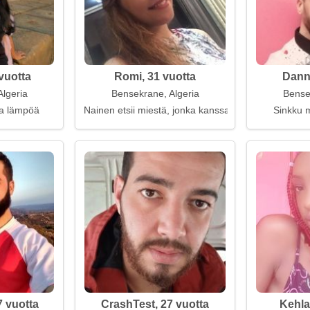
vuotta
Romi, 31 vuotta
DannJ
lgeria
Bensekrane, Algeria
Bense
aa lämpöä
Nainen etsii miestä, jonka kanssa on mukava olla hi
Sinkku m
7 vuotta
CrashTest, 27 vuotta
Kehla