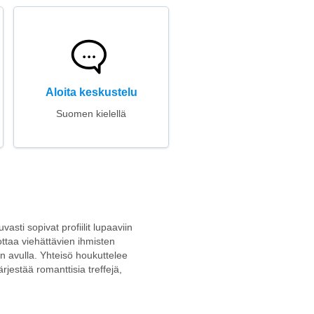
Aloita keskustelu
Suomen kielellä
vasti sopivat profiilit lupaaviin
lpottaa viehättävien ihmisten
n avulla. Yhteisö houkuttelee
ärjestää romanttisia treffejä,
.