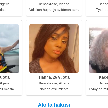
lgeria
Bensekrane, Algeria
Bense
aista
Valloitan huiput ja sydämen samaan aikaan
Tyttö et
vuotta
Tianna, 26 vuotta
Kace
lgeria
Bensekrane, Algeria
Bense
sii miestä
Nainen etsii miestä
Hymy on min
Aloita hakusi