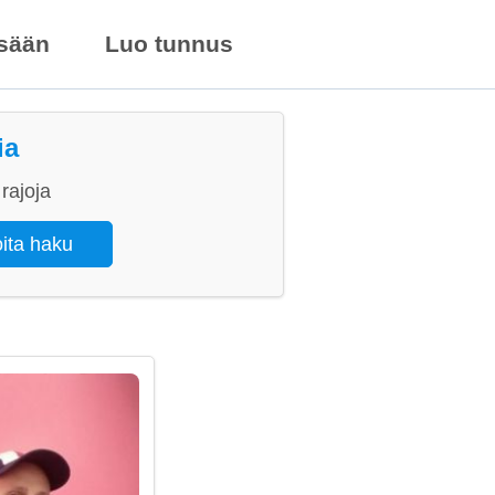
isään
Luo tunnus
ia
rajoja