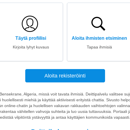
Täytä profiilisi
Aloita ihmisten etsiminen
Kirjoita lyhyt kuvaus
Tapaa ihmisiä
Aloita rekisteröinti
Bensekrane, Algeria, missä voit tavata ihmisiä. Deittipalvelu valitsee suju
sii huolellisesti miehiä ja käyttää aktiivisesti erityistä chattia. Sivusto he
 online-chatin ja huolellisen vakavan rakkauden vaihtoehtojen valinna
, rakentaa vähitellen vahvoja suhteita ja luo uusia tuttavuuksia. Portaali j
edistää vilpitöntä ystävyyttä ja antaa käyttäjien kommunikoida vapaasti