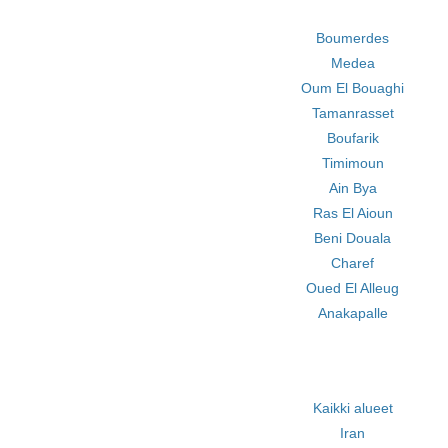
Boumerdes
Medea
Oum El Bouaghi
Tamanrasset
Boufarik
Timimoun
Ain Bya
Ras El Aioun
Beni Douala
Charef
Oued El Alleug
Anakapalle
Kaikki alueet
Iran