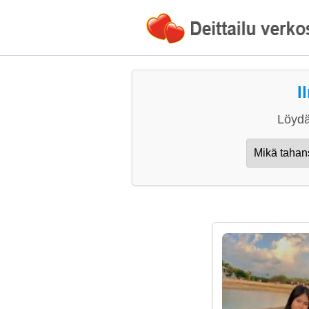
I
Löydä