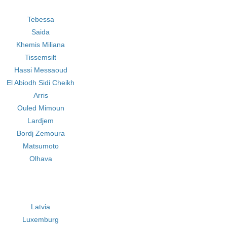
Tebessa
Saida
Khemis Miliana
Tissemsilt
Hassi Messaoud
El Abiodh Sidi Cheikh
Arris
Ouled Mimoun
Lardjem
Bordj Zemoura
Matsumoto
Olhava
Latvia
Luxemburg