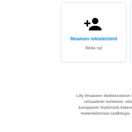
Ilmainen rekisteröinti
Aloita nyt
Liity ilmaiseen deittisivustoon 
virtuaalisiin suhteisiin, et
kumppanin löytämistä kätevän
mielenkiintoisia osallistujia