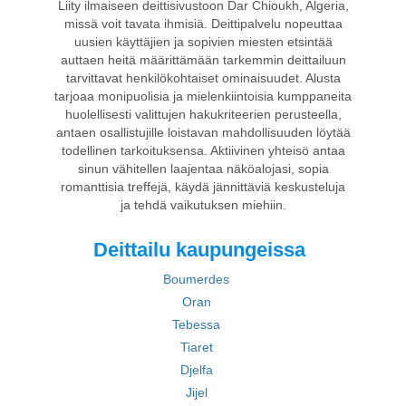
Liity ilmaiseen deittisivustoon Dar Chioukh, Algeria,
missä voit tavata ihmisiä. Deittipalvelu nopeuttaa
uusien käyttäjien ja sopivien miesten etsintää
auttaen heitä määrittämään tarkemmin deittailuun
tarvittavat henkilökohtaiset ominaisuudet. Alusta
tarjoaa monipuolisia ja mielenkiintoisia kumppaneita
huolellisesti valittujen hakukriteerien perusteella,
antaen osallistujille loistavan mahdollisuuden löytää
todellinen tarkoituksensa. Aktiivinen yhteisö antaa
sinun vähitellen laajentaa näköalojasi, sopia
romanttisia treffejä, käydä jännittäviä keskusteluja
ja tehdä vaikutuksen miehiin.
Deittailu kaupungeissa
Boumerdes
Oran
Tebessa
Tiaret
Djelfa
Jijel