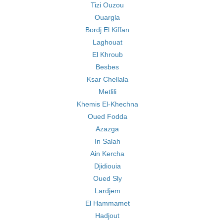
Tizi Ouzou
Ouargla
Bordj El Kiffan
Laghouat
El Khroub
Besbes
Ksar Chellala
Metlili
Khemis El-Khechna
Oued Fodda
Azazga
In Salah
Ain Kercha
Djidiouia
Oued Sly
Lardjem
El Hammamet
Hadjout