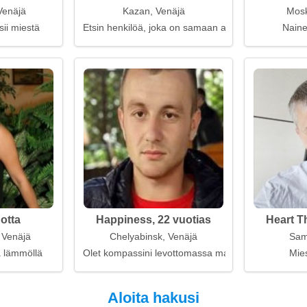
Venäjä
Kazan, Venäjä
Mosk
sii miestä
Etsin henkilöä, joka on samaan aikaan sekä älykäs 
Naine
uotta
Happiness, 22 vuotias
Heart T
 Venäjä
Chelyabinsk, Venäjä
Sam
 lämmöllä
Olet kompassini levottomassa maailmassa
Mies
Aloita hakusi