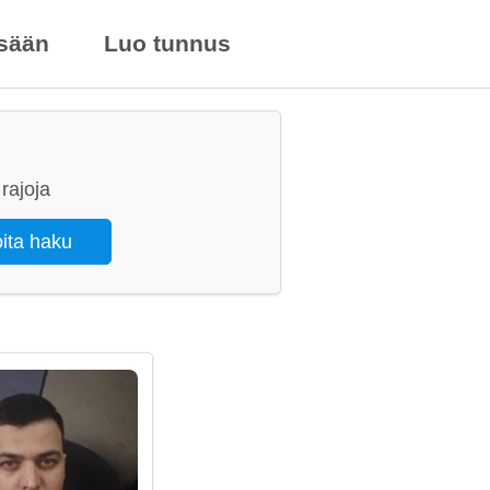
isään
Luo tunnus
rajoja