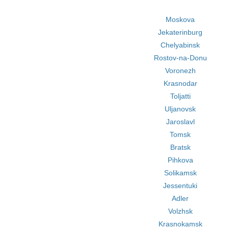
Moskova
Jekaterinburg
Chelyabinsk
Rostov-na-Donu
Voronezh
Krasnodar
Toljatti
Uljanovsk
Jaroslavl
Tomsk
Bratsk
Pihkova
Solikamsk
Jessentuki
Adler
Volzhsk
Krasnokamsk