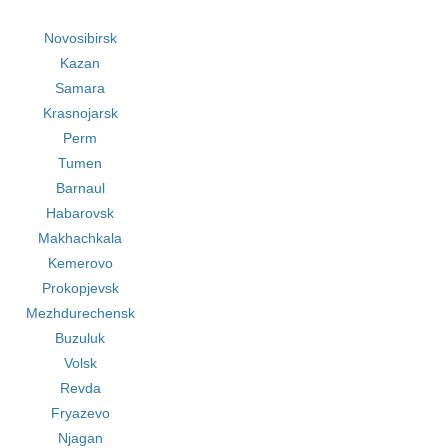
Novosibirsk
Kazan
Samara
Krasnojarsk
Perm
Tumen
Barnaul
Habarovsk
Makhachkala
Kemerovo
Prokopjevsk
Mezhdurechensk
Buzuluk
Volsk
Revda
Fryazevo
Njagan