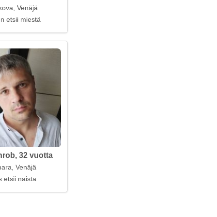
ova, Venäjä
että rohkea
n etsii miestä
hrob, 32 vuotta
ara, Venäjä
 etsii naista