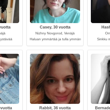
vuotta
Casey, 30 vuotta
Hash
näjä
Nizhny Novgorod, Venäjä
Om
kaystävää
Haluan ymmärtää ja tulla ymmärretyksi
Sinkku m
 vuotta
Rabbit, 36 vuotta
Bernade