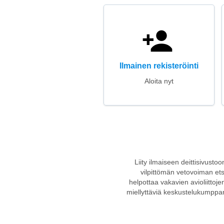
Ilmainen rekisteröinti
Aloita nyt
Liity ilmaiseen deittisivusto
vilpittömän vetovoiman ets
helpottaa vakavien avioliittojen
miellyttäviä keskustelukumppan