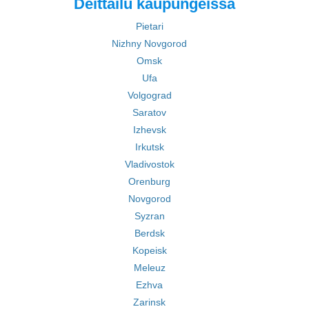
Deittailu kaupungeissa
Pietari
Nizhny Novgorod
Omsk
Ufa
Volgograd
Saratov
Izhevsk
Irkutsk
Vladivostok
Orenburg
Novgorod
Syzran
Berdsk
Kopeisk
Meleuz
Ezhva
Zarinsk