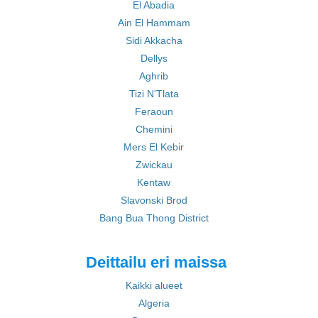
El Abadia
Ain El Hammam
Sidi Akkacha
Dellys
Aghrib
Tizi N'Tlata
Feraoun
Chemini
Mers El Kebir
Zwickau
Kentaw
Slavonski Brod
Bang Bua Thong District
Deittailu eri maissa
Kaikki alueet
Algeria