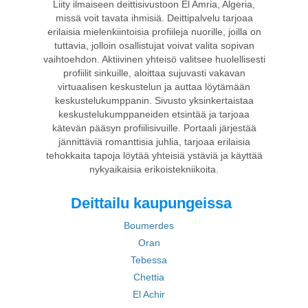
Liity ilmaiseen deittisivustoon El Amria, Algeria,
missä voit tavata ihmisiä. Deittipalvelu tarjoaa
erilaisia mielenkiintoisia profiileja nuorille, joilla on
tuttavia, jolloin osallistujat voivat valita sopivan
vaihtoehdon. Aktiivinen yhteisö valitsee huolellisesti
profiilit sinkuille, aloittaa sujuvasti vakavan
virtuaalisen keskustelun ja auttaa löytämään
keskustelukumppanin. Sivusto yksinkertaistaa
keskustelukumppaneiden etsintää ja tarjoaa
kätevän pääsyn profiilisivuille. Portaali järjestää
jännittäviä romanttisia juhlia, tarjoaa erilaisia
tehokkaita tapoja löytää yhteisiä ystäviä ja käyttää
nykyaikaisia erikoistekniikoita.
Deittailu kaupungeissa
Boumerdes
Oran
Tebessa
Chettia
El Achir