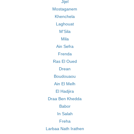
Jijel
Mostaganem
Khenchela
Laghouat
M'Sila
Mila
Ain Sefra
Frenda
Ras El Oued
Drean
Boudouaou
Ain El Melh
El Hadjira
Draa Ben Khedda
Babor
In Salah
Freha
Larbaa Nath Irathen