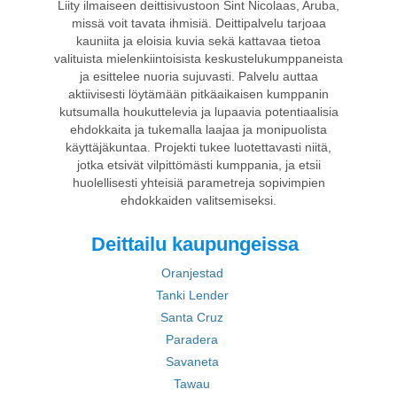
Liity ilmaiseen deittisivustoon Sint Nicolaas, Aruba,
missä voit tavata ihmisiä. Deittipalvelu tarjoaa
kauniita ja eloisia kuvia sekä kattavaa tietoa
valituista mielenkiintoisista keskustelukumppaneista
ja esittelee nuoria sujuvasti. Palvelu auttaa
aktiivisesti löytämään pitkäaikaisen kumppanin
kutsumalla houkuttelevia ja lupaavia potentiaalisia
ehdokkaita ja tukemalla laajaa ja monipuolista
käyttäjäkuntaa. Projekti tukee luotettavasti niitä,
jotka etsivät vilpittömästi kumppania, ja etsii
huolellisesti yhteisiä parametreja sopivimpien
ehdokkaiden valitsemiseksi.
Deittailu kaupungeissa
Oranjestad
Tanki Lender
Santa Cruz
Paradera
Savaneta
Tawau