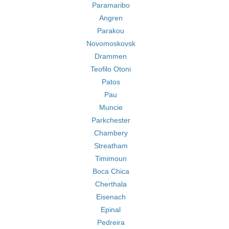
Paramaribo
Angren
Parakou
Novomoskovsk
Drammen
Teofilo Otoni
Patos
Pau
Muncie
Parkchester
Chambery
Streatham
Timimoun
Boca Chica
Cherthala
Eisenach
Epinal
Pedreira