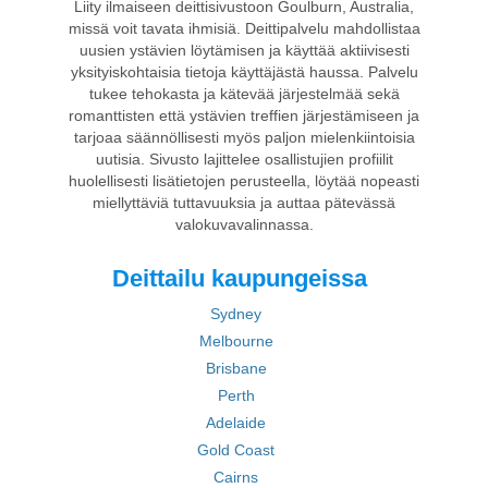
Liity ilmaiseen deittisivustoon Goulburn, Australia,
missä voit tavata ihmisiä. Deittipalvelu mahdollistaa
uusien ystävien löytämisen ja käyttää aktiivisesti
yksityiskohtaisia tietoja käyttäjästä haussa. Palvelu
tukee tehokasta ja kätevää järjestelmää sekä
romanttisten että ystävien treffien järjestämiseen ja
tarjoaa säännöllisesti myös paljon mielenkiintoisia
uutisia. Sivusto lajittelee osallistujien profiilit
huolellisesti lisätietojen perusteella, löytää nopeasti
miellyttäviä tuttavuuksia ja auttaa pätevässä
valokuvavalinnassa.
Deittailu kaupungeissa
Sydney
Melbourne
Brisbane
Perth
Adelaide
Gold Coast
Cairns