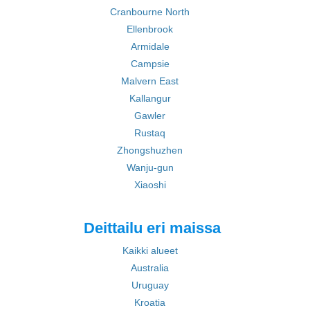
Cranbourne North
Ellenbrook
Armidale
Campsie
Malvern East
Kallangur
Gawler
Rustaq
Zhongshuzhen
Wanju-gun
Xiaoshi
Deittailu eri maissa
Kaikki alueet
Australia
Uruguay
Kroatia