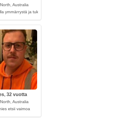
North, Australia
la ymmärrystä ja tukea läheltä
s, 32 vuotta
North, Australia
ies etsii vaimoa