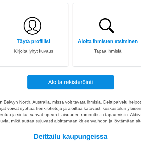
Täytä profiilisi
Aloita ihmisten etsiminen
Kirjoita lyhyt kuvaus
Tapaa ihmisiä
Aloita rekisteröinti
oon Balwyn North, Australia, missä voit tavata ihmisiä. Deittipalvelu help
äjät voivat syöttää henkilötietoja ja aloittaa kätevästi keskustelun yleise
peutuu ja sinkut saavat upean tilaisuuden romanttisiin tapaamisiin. Aktiivi
 kuvia, mikä auttaa sujuvasti aloittamaan kirjeenvaihdon ja löytämään aitoj
Deittailu kaupungeissa