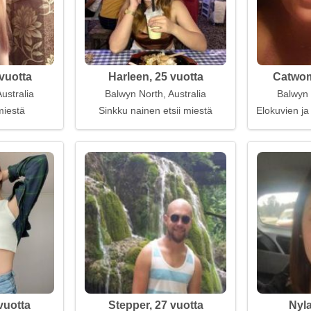
vuotta
Harleen, 25 vuotta
Catwom
ustralia
Balwyn North, Australia
Balwyn 
miestä
Sinkku nainen etsii miestä
Elokuvien ja
vuotta
Stepper, 27 vuotta
Nyla