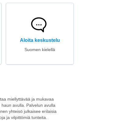
Aloita keskustelu
Suomen kielellä
ottaa miellyttävää ja mukavaa
n haun avulla. Palvelun avulla
nen yhteisö julkaisee erilaisia
a ja vilpittömiä tunteita.