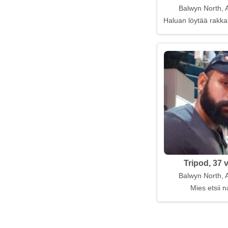
Balwyn North, A
Haluan löytää rakka
Tripod, 37 
Balwyn North, A
Mies etsii n