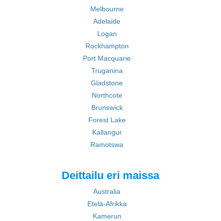
Melbourne
Adelaide
Logan
Rockhampton
Port Macquarie
Truganina
Gladstone
Northcote
Brunswick
Forest Lake
Kallangur
Ramotswa
Deittailu eri maissa
Australia
Etelä-Afrikka
Kamerun