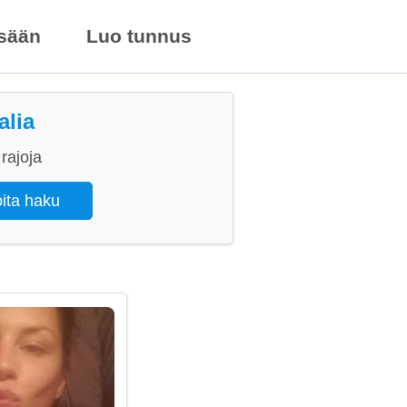
isään
Luo tunnus
alia
rajoja