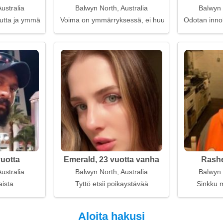
ustralia
Balwyn North, Australia
Balwyn 
utta ja ymmärrystä
Voima on ymmärryksessä, ei huutamisessa
Odotan innol
vuotta
Emerald, 23 vuotta vanha
Rashe
ustralia
Balwyn North, Australia
Balwyn 
aista
Tyttö etsii poikaystävää
Sinkku m
Aloita hakusi