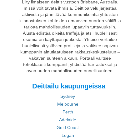
Liity ilmaiseen deittisivustoon Brisbane, Australia,
missä voit tavata ihmisiä. Deittipalvelu järjestää
aktiivista ja jännittävää kommunikointia yhteisten
kiinnostuksen kohteiden omaavien nuorten välillä ja
tarjoaa mahdollisuuden lupaaviin tuttavuuksiin.
Alusta edistää oikeita treffejä ja etsii huolellisesti
osumia eri käyttäjien joukosta. Yhteisö vertailee
huolellisesti ystävien profiileja ja valitsee sopivan
kumppanin ainutlaatuiseen rakkauskeskusteluun –
vakavan suhteen alkuun. Portaali valitsee
tehokkaasti kumppanit, yhdistää harrastukset ja
avaa uuden mahdollisuuden onnellisuuteen.
Deittailu kaupungeissa
Sydney
Melbourne
Perth
Adelaide
Gold Coast
Logan