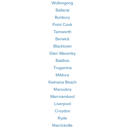
Wollongong
Ballarat
Bunbury
Point Cook
Tamworth
Berwick
Blacktown
Glen Waverley
Baldivis
Truganina
Mildura
Kwinana Beach
Maroubra
Warrnambool
Liverpool
Croydon
Ryde
Marrickville