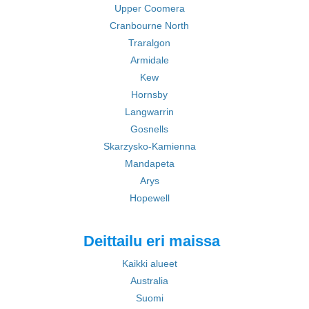
Upper Coomera
Cranbourne North
Traralgon
Armidale
Kew
Hornsby
Langwarrin
Gosnells
Skarzysko-Kamienna
Mandapeta
Arys
Hopewell
Deittailu eri maissa
Kaikki alueet
Australia
Suomi