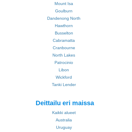
Mount Isa
Goulburn
Dandenong North
Hawthorn
Busselton
Cabramatta
Cranbourne
North Lakes
Patrocinio
Libon
Wickford
Tanki Lender
Deittailu eri maissa
Kaikki alueet
Australia
Uruguay