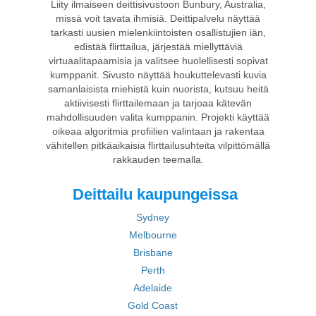
Liity ilmaiseen deittisivustoon Bunbury, Australia,
missä voit tavata ihmisiä. Deittipalvelu näyttää
tarkasti uusien mielenkiintoisten osallistujien iän,
edistää flirttailua, järjestää miellyttäviä
virtuaalitapaamisia ja valitsee huolellisesti sopivat
kumppanit. Sivusto näyttää houkuttelevasti kuvia
samanlaisista miehistä kuin nuorista, kutsuu heitä
aktiivisesti flirttailemaan ja tarjoaa kätevän
mahdollisuuden valita kumppanin. Projekti käyttää
oikeaa algoritmia profiilien valintaan ja rakentaa
vähitellen pitkäaikaisia flirttailusuhteita vilpittömällä
rakkauden teemalla.
Deittailu kaupungeissa
Sydney
Melbourne
Brisbane
Perth
Adelaide
Gold Coast