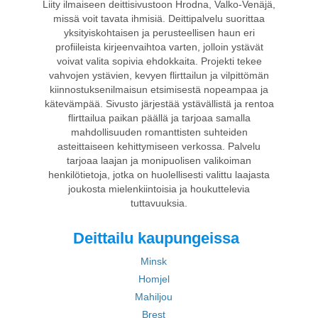
Liity ilmaiseen deittisivustoon Hrodna, Valko-Venäjä,
missä voit tavata ihmisiä. Deittipalvelu suorittaa
yksityiskohtaisen ja perusteellisen haun eri
profiileista kirjeenvaihtoa varten, jolloin ystävät
voivat valita sopivia ehdokkaita. Projekti tekee
vahvojen ystävien, kevyen flirttailun ja vilpittömän
kiinnostuksenilmaisun etsimisestä nopeampaa ja
kätevämpää. Sivusto järjestää ystävällistä ja rentoa
flirttailua paikan päällä ja tarjoaa samalla
mahdollisuuden romanttisten suhteiden
asteittaiseen kehittymiseen verkossa. Palvelu
tarjoaa laajan ja monipuolisen valikoiman
henkilötietoja, jotka on huolellisesti valittu laajasta
joukosta mielenkiintoisia ja houkuttelevia
tuttavuuksia.
Deittailu kaupungeissa
Minsk
Homjel
Mahiljou
Brest