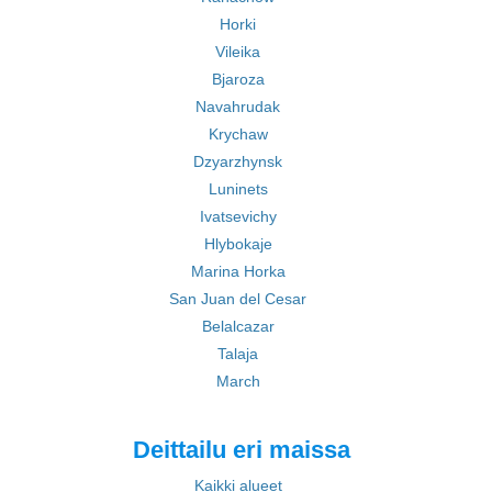
Horki
Vileika
Bjaroza
Navahrudak
Krychaw
Dzyarzhynsk
Luninets
Ivatsevichy
Hlybokaje
Marina Horka
San Juan del Cesar
Belalcazar
Talaja
March
Deittailu eri maissa
Kaikki alueet