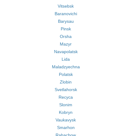
Vitsebsk
Baranovichi
Barysau
Pinsk
Orsha
Mazyr
Navapolatsk
Lida
Maladzyechna
Polatsk
Zlobin
Svetlahorsk
Recyca
Slonim
Kobryn
Vaukavysk
Smarhon
Rahachow