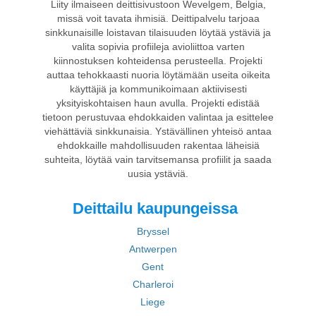
Liity ilmaiseen deittisivustoon Wevelgem, Belgia,
missä voit tavata ihmisiä. Deittipalvelu tarjoaa
sinkkunaisille loistavan tilaisuuden löytää ystäviä ja
valita sopivia profiileja avioliittoa varten
kiinnostuksen kohteidensa perusteella. Projekti
auttaa tehokkaasti nuoria löytämään useita oikeita
käyttäjiä ja kommunikoimaan aktiivisesti
yksityiskohtaisen haun avulla. Projekti edistää
tietoon perustuvaa ehdokkaiden valintaa ja esittelee
viehättäviä sinkkunaisia. Ystävällinen yhteisö antaa
ehdokkaille mahdollisuuden rakentaa läheisiä
suhteita, löytää vain tarvitsemansa profiilit ja saada
uusia ystäviä.
Deittailu kaupungeissa
Bryssel
Antwerpen
Gent
Charleroi
Liege