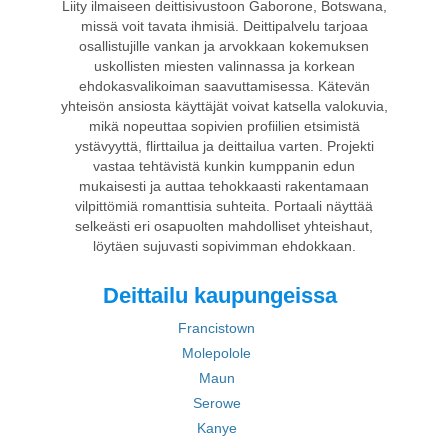
Liity ilmaiseen deittisivustoon Gaborone, Botswana,
missä voit tavata ihmisiä. Deittipalvelu tarjoaa
osallistujille vankan ja arvokkaan kokemuksen
uskollisten miesten valinnassa ja korkean
ehdokasvalikoiman saavuttamisessa. Kätevän
yhteisön ansiosta käyttäjät voivat katsella valokuvia,
mikä nopeuttaa sopivien profiilien etsimistä
ystävyyttä, flirttailua ja deittailua varten. Projekti
vastaa tehtävistä kunkin kumppanin edun
mukaisesti ja auttaa tehokkaasti rakentamaan
vilpittömiä romanttisia suhteita. Portaali näyttää
selkeästi eri osapuolten mahdolliset yhteishaut,
löytäen sujuvasti sopivimman ehdokkaan.
Deittailu kaupungeissa
Francistown
Molepolole
Maun
Serowe
Kanye