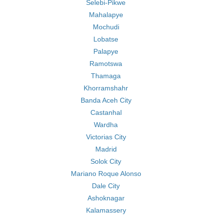
Selebi-Pikwe
Mahalapye
Mochudi
Lobatse
Palapye
Ramotswa
Thamaga
Khorramshahr
Banda Aceh City
Castanhal
Wardha
Victorias City
Madrid
Solok City
Mariano Roque Alonso
Dale City
Ashoknagar
Kalamassery