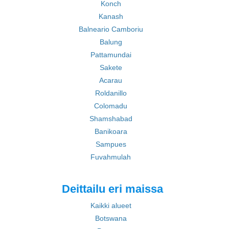
Konch
Kanash
Balneario Camboriu
Balung
Pattamundai
Sakete
Acarau
Roldanillo
Colomadu
Shamshabad
Banikoara
Sampues
Fuvahmulah
Deittailu eri maissa
Kaikki alueet
Botswana