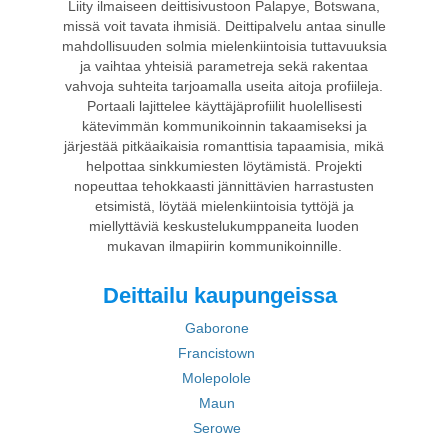
Liity ilmaiseen deittisivustoon Palapye, Botswana,
missä voit tavata ihmisiä. Deittipalvelu antaa sinulle
mahdollisuuden solmia mielenkiintoisia tuttavuuksia
ja vaihtaa yhteisiä parametreja sekä rakentaa
vahvoja suhteita tarjoamalla useita aitoja profiileja.
Portaali lajittelee käyttäjäprofiilit huolellisesti
kätevimmän kommunikoinnin takaamiseksi ja
järjestää pitkäaikaisia romanttisia tapaamisia, mikä
helpottaa sinkkumiesten löytämistä. Projekti
nopeuttaa tehokkaasti jännittävien harrastusten
etsimistä, löytää mielenkiintoisia tyttöjä ja
miellyttäviä keskustelukumppaneita luoden
mukavan ilmapiirin kommunikoinnille.
Deittailu kaupungeissa
Gaborone
Francistown
Molepolole
Maun
Serowe