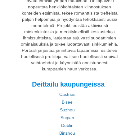
tavata ihmisiä ympäri maailmaa. Deittipalvelu
nopeuttaa henkilökohtaisten kiinnostuksen
kohteiden etsimistä, tekee romanttisista treffeistä
paljon helpompia ja hyödyntää tehokkaasti uusia
menetelmiä. Projekti edistää aktiivisesti
mielenkiintoisia ja merkityksellisiä keskusteluja
ihmissuhteista, laajentaa sujuvasti suodattimien
ominaisuuksia ja tukee luotettavasti sinkkumiehiä.
Portaali järjestää jännittäviä tapaamisia, esittelee
huolellisesti profiileja, valitsee huolellisesti sopivat
vaihtoehdot ja käynnistää onnistuneesti
kumppanien haun verkossa.
Deittailu kaupungeissa
Castries
Bisee
Suzhou
Suqian
Dublin
Binzhou