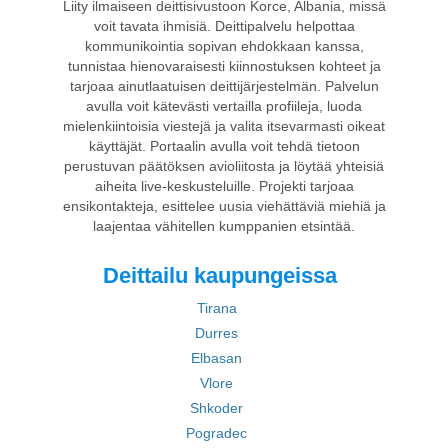
Liity ilmaiseen deittisivustoon Korce, Albania, missä
voit tavata ihmisiä. Deittipalvelu helpottaa
kommunikointia sopivan ehdokkaan kanssa,
tunnistaa hienovaraisesti kiinnostuksen kohteet ja
tarjoaa ainutlaatuisen deittijärjestelmän. Palvelun
avulla voit kätevästi vertailla profiileja, luoda
mielenkiintoisia viestejä ja valita itsevarmasti oikeat
käyttäjät. Portaalin avulla voit tehdä tietoon
perustuvan päätöksen avioliitosta ja löytää yhteisiä
aiheita live-keskusteluille. Projekti tarjoaa
ensikontakteja, esittelee uusia viehättäviä miehiä ja
laajentaa vähitellen kumppanien etsintää.
Deittailu kaupungeissa
Tirana
Durres
Elbasan
Vlore
Shkoder
Pogradec