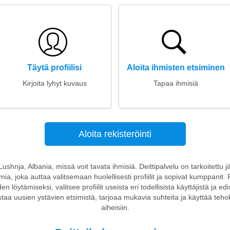
Täytä profiilisi
Aloita ihmisten etsiminen
Kirjoita lyhyt kuvaus
Tapaa ihmisiä
Aloita rekisteröinti
 Lushnja, Albania, missä voit tavata ihmisiä. Deittipalvelu on tarkoitettu 
tmia, joka auttaa valitsemaan huolellisesti profiilit ja sopivat kumppanit. P
n löytämiseksi, valitsee profiilit useista eri todellisista käyttäjistä ja ed
aistaa uusien ystävien etsimistä, tarjoaa mukavia suhteita ja käyttää teho
aiheisiin.