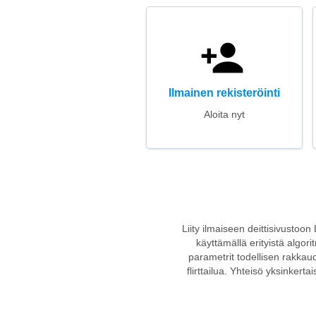
Ilmainen rekisteröinti
Aloita nyt
Liity ilmaiseen deittisivustoon
käyttämällä erityistä algori
parametrit todellisen rakkaude
flirttailua. Yhteisö yksinkert