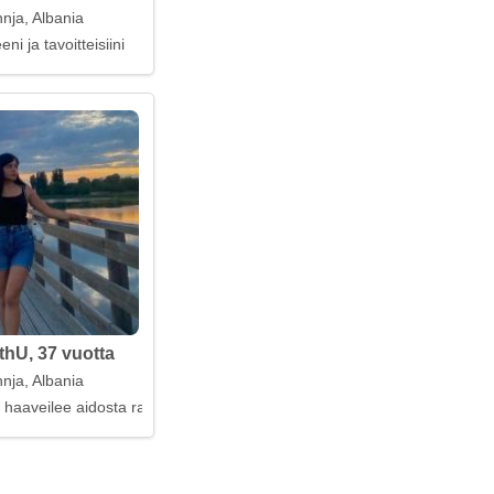
nja, Albania
ni ja tavoitteisiini
hU, 37 vuotta
nja, Albania
 haaveilee aidosta rakkaudesta