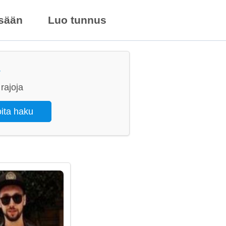
isään
Luo tunnus
rajoja