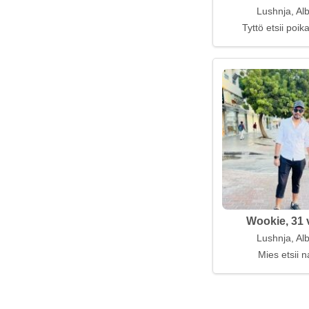
Lushnja, Al
Tyttö etsii poi
Wookie, 31 
Lushnja, Al
Mies etsii n