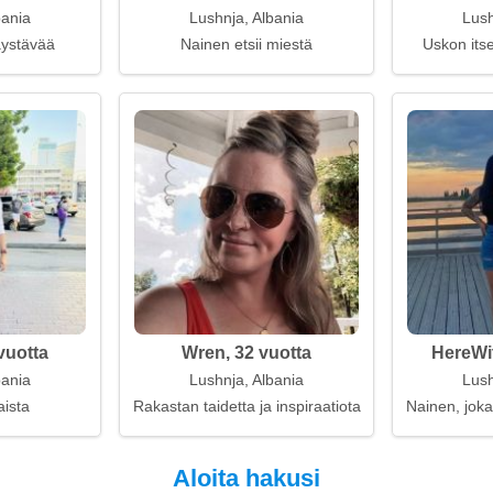
bania
Lushnja, Albania
Lush
kaystävää
Nainen etsii miestä
Uskon itsee
vuotta
Wren, 32 vuotta
HereWit
bania
Lushnja, Albania
Lush
aista
Rakastan taidetta ja inspiraatiota
Nainen, joka
Aloita hakusi