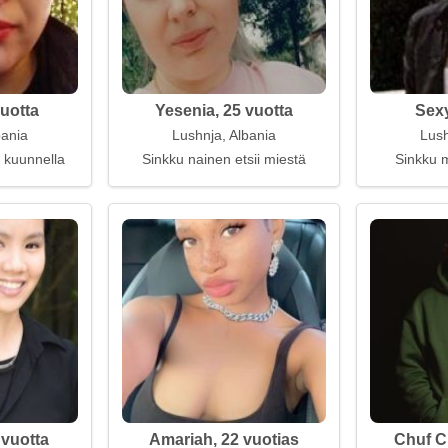
vuotta
Yesenia, 25 vuotta
Sexy
bania
Lushnja, Albania
Lush
t kuunnella
Sinkku nainen etsii miestä
Sinkku m
 vuotta
Amariah, 22 vuotias
Chuf C