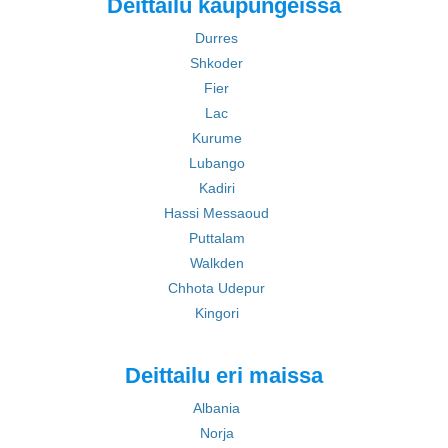
Deittailu kaupungeissa
Durres
Shkoder
Fier
Lac
Kurume
Lubango
Kadiri
Hassi Messaoud
Puttalam
Walkden
Chhota Udepur
Kingori
Deittailu eri maissa
Albania
Norja