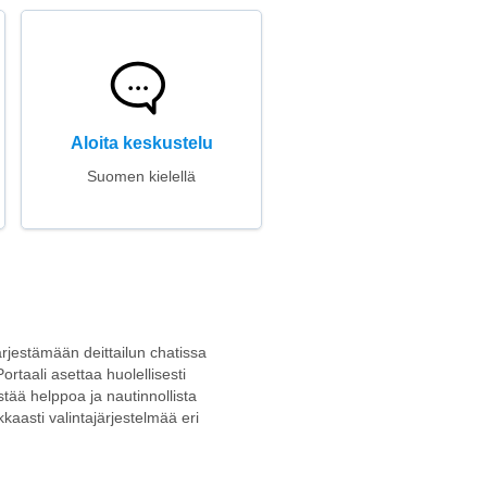
Aloita keskustelu
Suomen kielellä
järjestämään deittailun chatissa
ortaali asettaa huolellisesti
istää helppoa ja nautinnollista
kkaasti valintajärjestelmää eri