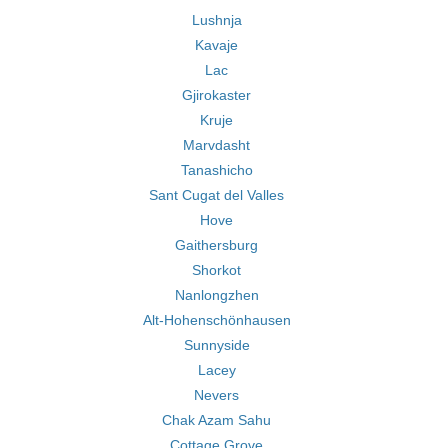
Lushnja
Kavaje
Lac
Gjirokaster
Kruje
Marvdasht
Tanashicho
Sant Cugat del Valles
Hove
Gaithersburg
Shorkot
Nanlongzhen
Alt-Hohenschönhausen
Sunnyside
Lacey
Nevers
Chak Azam Sahu
Cottage Grove