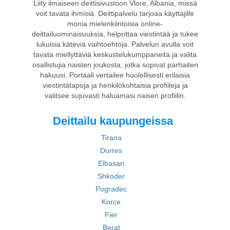
Liity ilmaiseen deittisivustoon Vlore, Albania, missä
voit tavata ihmisiä. Deittipalvelu tarjoaa käyttäjille
monia mielenkiintoisia online-
deittailuominaisuuksia, helpottaa viestintää ja tukee
lukuisia käteviä vaihtoehtoja. Palvelun avulla voit
tavata miellyttäviä keskustelukumppaneita ja valita
osallistujia naisten joukosta, jotka sopivat parhaiten
hakuusi. Portaali vertailee huolellisesti erilaisia
viestintätapoja ja henkilökohtaisia profiileja ja
valitsee sujuvasti haluamasi naisen profiilin.
Deittailu kaupungeissa
Tirana
Durres
Elbasan
Shkoder
Pogradec
Korce
Fier
Berat