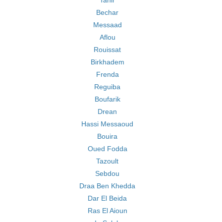
Tahir
Bechar
Messaad
Aflou
Rouissat
Birkhadem
Frenda
Reguiba
Boufarik
Drean
Hassi Messaoud
Bouira
Oued Fodda
Tazoult
Sebdou
Draa Ben Khedda
Dar El Beida
Ras El Aioun