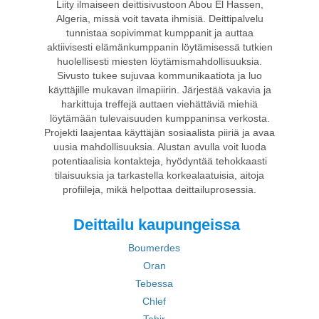
Liity ilmaiseen deittisivustoon Abou El Hassen,
Algeria, missä voit tavata ihmisiä. Deittipalvelu
tunnistaa sopivimmat kumppanit ja auttaa
aktiivisesti elämänkumppanin löytämisessä tutkien
huolellisesti miesten löytämismahdollisuuksia.
Sivusto tukee sujuvaa kommunikaatiota ja luo
käyttäjille mukavan ilmapiirin. Järjestää vakavia ja
harkittuja treffejä auttaen viehättäviä miehiä
löytämään tulevaisuuden kumppaninsa verkosta.
Projekti laajentaa käyttäjän sosiaalista piiriä ja avaa
uusia mahdollisuuksia. Alustan avulla voit luoda
potentiaalisia kontakteja, hyödyntää tehokkaasti
tilaisuuksia ja tarkastella korkealaatuisia, aitoja
profiileja, mikä helpottaa deittailuprosessia.
Deittailu kaupungeissa
Boumerdes
Oran
Tebessa
Chlef