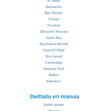
In Salah
Barbacha
Ben Mehidi
Charef
Tirmitine
Didouche Mourad
Salah Bey
Boumahra Ahmed
Oued El Abtal
Bou Ismail
Cambridge
Severna Park
Belton
Kaikaluru
Deittailu eri maissa
Kaikki alueet
Algeria