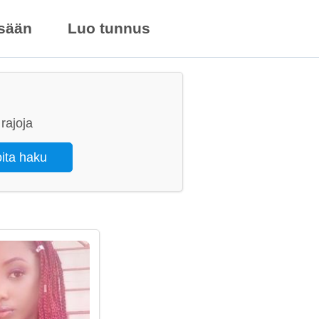
isään
Luo tunnus
rajoja