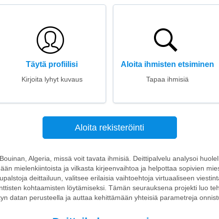
Täytä profiilisi
Aloita ihmisten etsiminen
Kirjoita lyhyt kuvaus
Tapaa ihmisiä
Aloita rekisteröinti
 Bouinan, Algeria, missä voit tavata ihmisiä. Deittipalvelu analysoi huolelli
tämään mielenkiintoista ja vilkasta kirjeenvaihtoa ja helpottaa sopivien mie
alstoja deittailuun, valitsee erilaisia vaihtoehtoja virtuaaliseen viestint
anttisten kohtaamisten löytämiseksi. Tämän seurauksena projekti luo teh
n datan perusteella ja auttaa kehittämään yhteisiä parametreja onnist