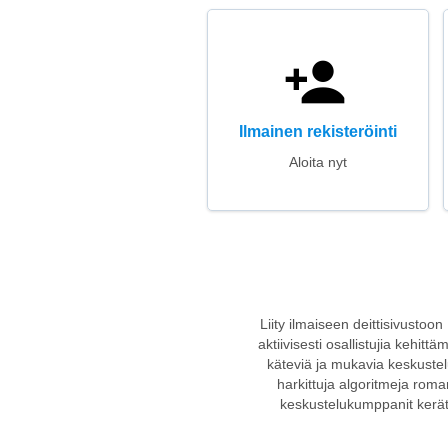
Ilmainen rekisteröinti
Aloita nyt
Liity ilmaiseen deittisivustoon
aktiivisesti osallistujia kehit
käteviä ja mukavia keskustelup
harkittuja algoritmeja rom
keskustelukumppanit keräty