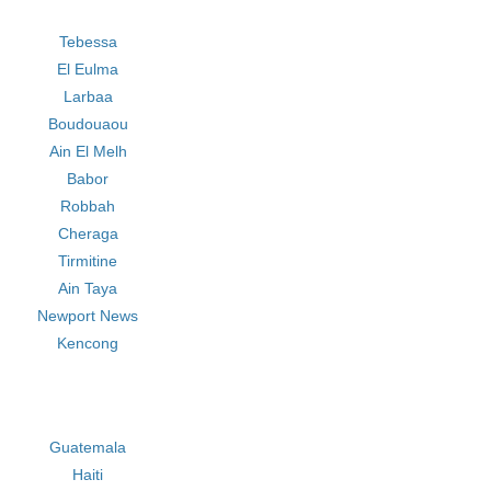
Tebessa
El Eulma
Larbaa
Boudouaou
Ain El Melh
Babor
Robbah
Cheraga
Tirmitine
Ain Taya
Newport News
Kencong
Guatemala
Haiti