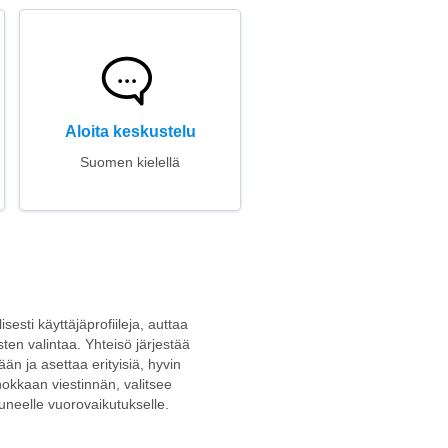
Aloita keskustelu
Suomen kielellä
sesti käyttäjäprofiileja, auttaa
sten valintaa. Yhteisö järjestää
ään ja asettaa erityisiä, hyvin
okkaan viestinnän, valitsee
uneelle vuorovaikutukselle.