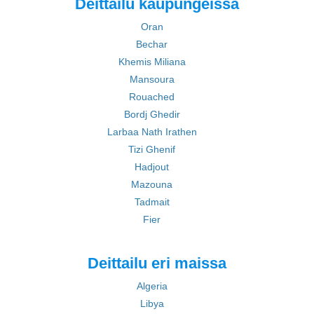
Deittailu kaupungeissa
Oran
Bechar
Khemis Miliana
Mansoura
Rouached
Bordj Ghedir
Larbaa Nath Irathen
Tizi Ghenif
Hadjout
Mazouna
Tadmait
Fier
Deittailu eri maissa
Algeria
Libya