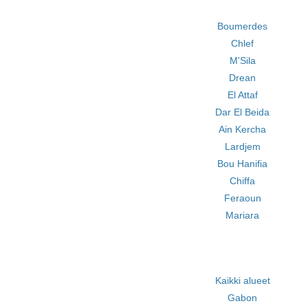
Boumerdes
Chlef
M'Sila
Drean
El Attaf
Dar El Beida
Ain Kercha
Lardjem
Bou Hanifia
Chiffa
Feraoun
Mariara
Kaikki alueet
Gabon