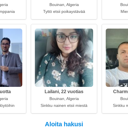
geria
Bouinan, Algeria
Boui
umppania
Tyttö etsii poikaystävää
Mies
vuotta
Lailani, 22 vuotias
Charmi
geria
Bouinan, Algeria
Boui
löytöihin
Sinkku nainen etsii miestä
Sinkku m
Aloita hakusi