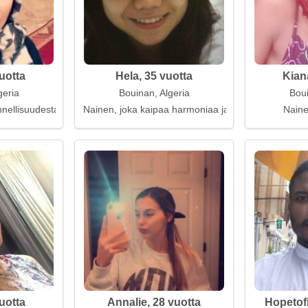
vuotta
Hela, 35 vuotta
Kian
geria
Bouinan, Algeria
Boui
nellisuudesta perheessään ja sielussaan
Nainen, joka kaipaa harmoniaa ja rakkautta
Naine
uotta
Annalie, 28 vuotta
Hopetof