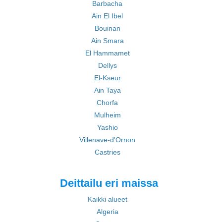
Barbacha
Ain El Ibel
Bouinan
Ain Smara
El Hammamet
Dellys
El-Kseur
Ain Taya
Chorfa
Mulheim
Yashio
Villenave-d'Ornon
Castries
Deittailu eri maissa
Kaikki alueet
Algeria