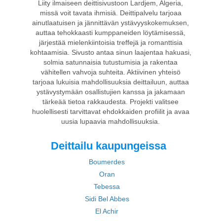
Liity ilmaiseen deittisivustoon Lardjem, Algeria,
missä voit tavata ihmisiä. Deittipalvelu tarjoaa
ainutlaatuisen ja jännittävän ystävyyskokemuksen,
auttaa tehokkaasti kumppaneiden löytämisessä,
järjestää mielenkiintoisia treffejä ja romanttisia
kohtaamisia. Sivusto antaa sinun laajentaa hakuasi,
solmia satunnaisia tutustumisia ja rakentaa
vähitellen vahvoja suhteita. Aktiivinen yhteisö
tarjoaa lukuisia mahdollisuuksia deittailuun, auttaa
ystävystymään osallistujien kanssa ja jakamaan
tärkeää tietoa rakkaudesta. Projekti valitsee
huolellisesti tarvittavat ehdokkaiden profiilit ja avaa
uusia lupaavia mahdollisuuksia.
Deittailu kaupungeissa
Boumerdes
Oran
Tebessa
Sidi Bel Abbes
El Achir