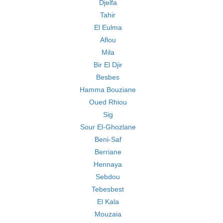
Djelfa
Tahir
El Eulma
Aflou
Mila
Bir El Djir
Besbes
Hamma Bouziane
Oued Rhiou
Sig
Sour El-Ghozlane
Beni-Saf
Berriane
Hennaya
Sebdou
Tebesbest
El Kala
Mouzaia