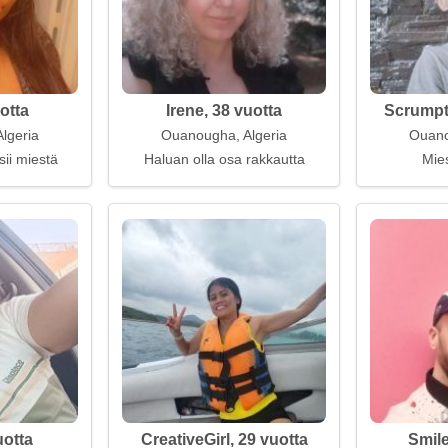
otta
Irene, 38 vuotta
Scrumpti
lgeria
Ouanougha, Algeria
Ouano
sii miestä
Haluan olla osa rakkautta
Mies
uotta
CreativeGirl, 29 vuotta
Smile