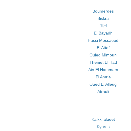
Boumerdes
Biskra
Jijel
El Bayadh
Hassi Messaoud
El Attaf
Ouled Mimoun
Theniet El Had
Ain El Hammam
El Amria
Oued El Alleug
Atrauli
Kaikki alueet
Kypros