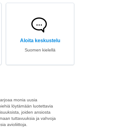
Aloita keskustelu
Suomen kielellä
 tarjoaa monia uusia
miehiä löytämään luotettavia
laisuuksista, joiden ansiosta
uomaan tuttavuuksia ja vahvoja
a avioliittoja.