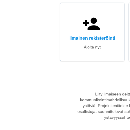
Ilmainen rekisteröinti
Aloita nyt
Liity ilmaiseen dei
kommunikointimahdollisuuksi
ystäviä. Projekti esittelee 
osallistujat suunnittelevat s
ystävyyssuhtei