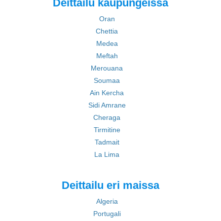
Deittailu kaupungeissa
Oran
Chettia
Medea
Meftah
Merouana
Soumaa
Ain Kercha
Sidi Amrane
Cheraga
Tirmitine
Tadmait
La Lima
Deittailu eri maissa
Algeria
Portugali