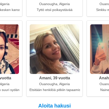
lgeria
Ouanougha, Algeria
Ouano
 kesken kanssasi
Tyttö etsii poikaystävää
Sinkku m
vuotta
Amani, 39 vuotta
Anahi
lgeria
Ouanougha, Algeria
Ouano
on suuri sydän
Etsitään henkilöä pitkiin tapaamisiin
Naine
Aloita hakusi