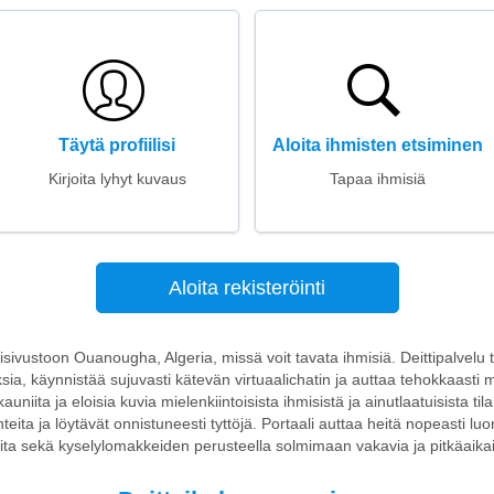
Täytä profiilisi
Aloita ihmisten etsiminen
Kirjoita lyhyt kuvaus
Tapaa ihmisiä
Aloita rekisteröinti
ttisivustoon Ouanougha, Algeria, missä voit tavata ihmisiä. Deittipalvelu
a, käynnistää sujuvasti kätevän virtuaalichatin ja auttaa tehokkaasti 
kauniita ja eloisia kuvia mielenkiintoisista ihmisistä ja ainutlaatuisista ti
uhteita ja löytävät onnistuneesti tyttöjä. Portaali auttaa heitä nopeasti l
ta sekä kyselylomakkeiden perusteella solmimaan vakavia ja pitkäaikaisi