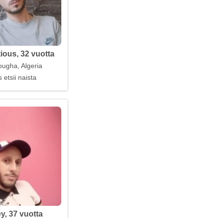
ous, 32 vuotta
ugha, Algeria
 etsii naista
y, 37 vuotta