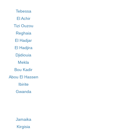
Tebessa
El Achir
Tizi Ouzou
Reghaia
El Hadjar
El Hadjira
Djidiouia
Mekla
Bou Kadir
Abou El Hassen
Ibirite
Gwanda
Jamaika
Kirgisia