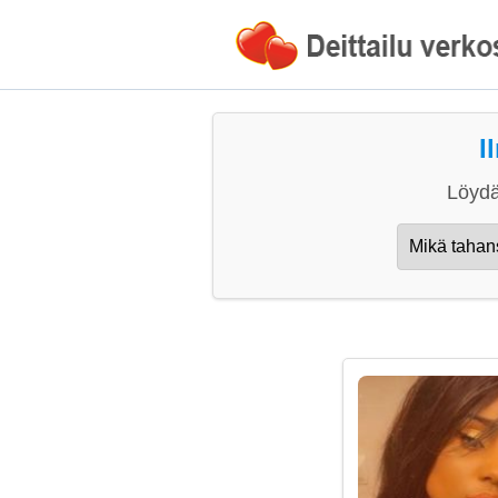
I
Löydä