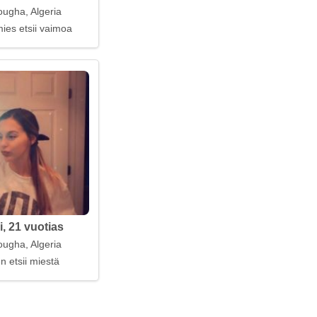
ugha, Algeria
ies etsii vaimoa
, 21 vuotias
ugha, Algeria
n etsii miestä