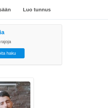
isään
Luo tunnus
ia
rajoja