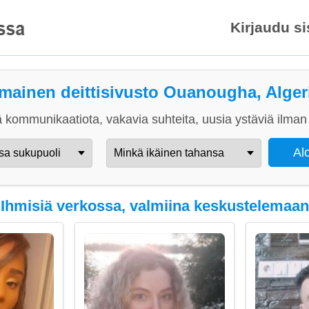
Kirjaudu s
lmainen deittisivusto Ouanougha, Alger
 kommunikaatiota, vakavia suhteita, uusia ystäviä ilman 
Ihmisiä verkossa, valmiina keskustelemaan