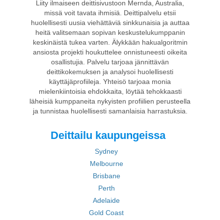
Liity ilmaiseen deittisivustoon Mernda, Australia,
missä voit tavata ihmisiä. Deittipalvelu etsii
huolellisesti uusia viehättäviä sinkkunaisia ja auttaa
heitä valitsemaan sopivan keskustelukumppanin
keskinäistä tukea varten. Älykkään hakualgoritmin
ansiosta projekti houkuttelee onnistuneesti oikeita
osallistujia. Palvelu tarjoaa jännittävän
deittikokemuksen ja analysoi huolellisesti
käyttäjäprofiileja. Yhteisö tarjoaa monia
mielenkiintoisia ehdokkaita, löytää tehokkaasti
läheisiä kumppaneita nykyisten profiilien perusteella
ja tunnistaa huolellisesti samanlaisia harrastuksia.
Deittailu kaupungeissa
Sydney
Melbourne
Brisbane
Perth
Adelaide
Gold Coast