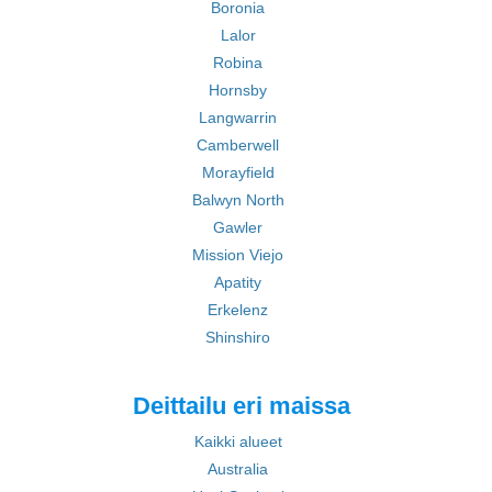
Boronia
Lalor
Robina
Hornsby
Langwarrin
Camberwell
Morayfield
Balwyn North
Gawler
Mission Viejo
Apatity
Erkelenz
Shinshiro
Deittailu eri maissa
Kaikki alueet
Australia