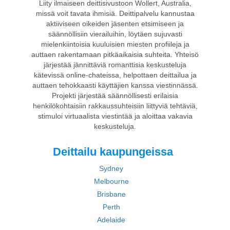
Liity ilmaiseen deittisivustoon Wollert, Australia,
missä voit tavata ihmisiä. Deittipalvelu kannustaa
aktiiviseen oikeiden jäsenten etsimiseen ja
säännöllisiin vierailuihin, löytäen sujuvasti
mielenkiintoisia kuuluisien miesten profiileja ja
auttaen rakentamaan pitkäaikaisia suhteita. Yhteisö
järjestää jännittäviä romanttisia keskusteluja
kätevissä online-chateissa, helpottaen deittailua ja
auttaen tehokkaasti käyttäjien kanssa viestinnässä.
Projekti järjestää säännöllisesti erilaisia
henkilökohtaisiin rakkaussuhteisiin liittyviä tehtäviä,
stimuloi virtuaalista viestintää ja aloittaa vakavia
keskusteluja.
Deittailu kaupungeissa
Sydney
Melbourne
Brisbane
Perth
Adelaide